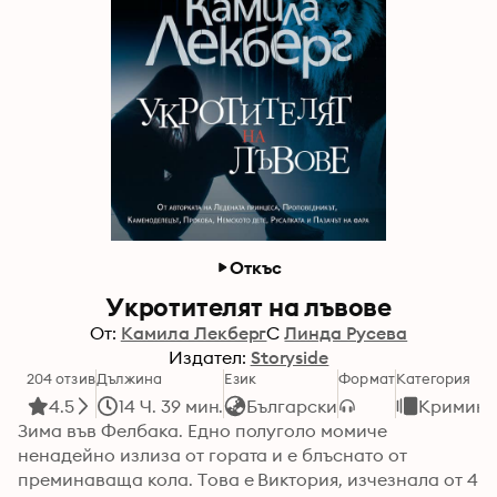
Откъс
Укротителят на лъвове
От:
Камила Лекберг
С
Линда Русева
Издател:
Storyside
204 отзив
Дължина
Език
Формат
Категория
4.5
14 Ч. 39 мин.
Български
Кримина
Зима във Фелбака. Едно полуголо момиче 
ненадейно излиза от гората и е блъснато от 
преминаваща кола. Това е Виктория, изчезнала от 4 