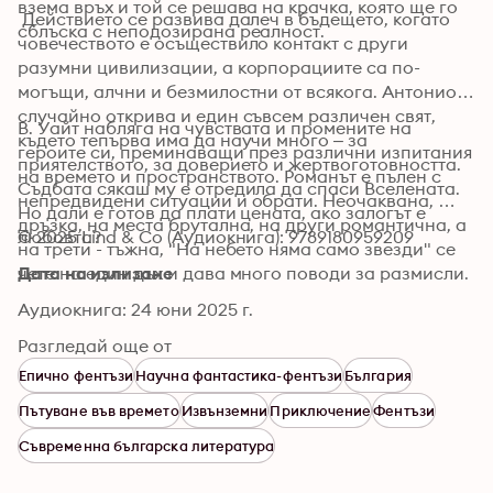
взема връх и той се решава на крачка, която ще го 
 Действието се развива далеч в бъдещето, когато 
сблъска с неподозирана реалност.
човечеството е осъществило контакт с други 
разумни цивилизации, а корпорациите са по-
могъщи, алчни и безмилостни от всякога. Антонио 
случайно открива и един съвсем различен свят, 
В. Уайт набляга на чувствата и промените на 
където тепърва има да научи много – за 
героите си, преминаващи през различни изпитания 
приятелството, за доверието и жертвоготовността. 
на времето и пространството. Романът е пълен с 
Съдбата сякаш му е отредила да спаси Вселената. 
непредвидени ситуации и обрати. Неочаквана, 
Но дали е готов да плати цената, ако залогът е 
дръзка, на места брутална, на други романтична, а 
© 2025 Lind & Co (Аудиокнига): 9789180959209
любовта? 
на трети - тъжна, "На небето няма само звезди" се 
чете на един дъх и дава много поводи за размисли.
Дата на излизане
Аудиокнига: 24 юни 2025 г.
Разгледай още от
Епично фентъзи
Научна фантастика-фентъзи
България
Пътуване във времето
Извънземни
Приключение
Фентъзи
Съвременна българска литература