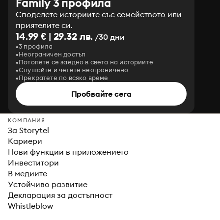
Family 3 профила
Споделете историите със семейството или
приятелите си.
14.99 € | 29.32 лв.
/30 дни
3 профила
Неограничен достъп
Потопете се заедно в света на историите
Слушайте и четете неограничено
Прекратете по всяко време
Пробвайте сега
КОМПАНИЯ
За Storytel
Кариери
Нови функции в приложението
Инвеститори
В медиите
Устойчиво развитие
Декларация за достъпност
Whistleblow