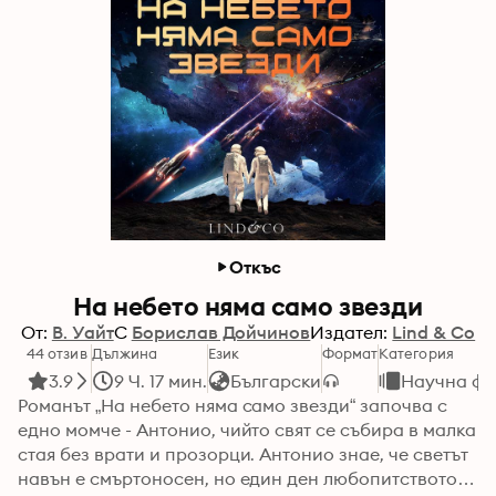
Откъс
На небето няма само звезди
От:
В. Уайт
С
Борислав Дойчинов
Издател:
Lind & Co
44 отзив
Дължина
Език
Формат
Категория
3.9
9 Ч. 17 мин.
Български
Научна фа
Романът „На небето няма само звезди“ започва с 
едно момче - Антонио, чийто свят се събира в малка 
стая без врати и прозорци. Антонио знае, че светът 
навън е смъртоносен, но един ден любопитството 