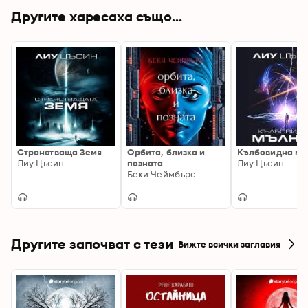
Другите харесаха също...
Странстваща Земя
Орбита, близка и
Кълбовидна мъ
Лиу Цъсин
позната
Лиу Цъсин
Беки Чеймбърс
Другите започват с тези
Вижте всички заглавия