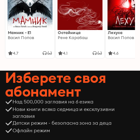
Мамник - E1
Остайница
Лехуса
Васил Попов
Рене Карабаш
Васил Попов
4.7
4.1
4.6
Изберете своя
абонамент
Над 500,000 заглавия на 6 езика
Нови книги всяка седмица и ексклузивни
заглавия
Детски режим - безопасна зона за деца
Офлайн режим