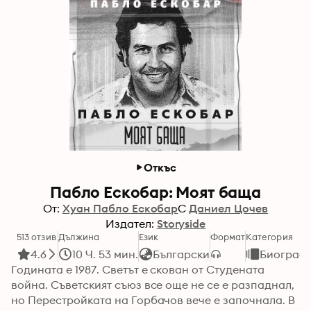
Откъс
Пабло Ескобар: Mоят баща
От:
Хуан Пабло Ескобар
С
Даниел Цочев
Издател:
Storyside
513 отзив
Дължина
Език
Формат
Категория
4.6
10 Ч. 53 мин.
Български
Биограф
Годината е 1987. Светът е скован от Студената 
война. Съветският съюз все още не се е разпаднал, 
но Перестройката на Горбачов вече е започнала. В 