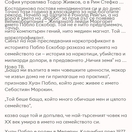
София управлява Тодор Живков, а в Рим Стефка 
Костадинова поставя ненадминатия си и до днес 
Точно тази година в класацията за най-богатите 
рекорд. Начело на Щатите е Роналд Рейгън, а на 
хора в света на „Форбс“ за пръв път се появява 
Великобритания – Желязната лейди Маргарет 
името Пабло Ескобар. Той не е нито предприемач, 
Тачър.
нито компютърен гений, нито медиен магнат. Той е 
наркотрафикант.
Синът на най-преследвания наркотрафикант в 
историята Пабло Ескобар разказа историята на 
семейството си – история за наркотици, убийства и 
милиарди долари, в предаването „Ничия земя” на 
Нова ТВ.
„Баща ми възпита в мен човешките ценности, макар 
че извън дома не ги прилагаше на практика“, 
признава Хуан Пабло, който днес живее с името 
Себастиян Марокин.
„Той беше баща, който много обичаше мен и цялото 
семейство“,
казва още той и допълва, че най-търсеният човек на 
ХХ век умира в името на семейството си.
Хуан Пабло е роден в Меделин, Колумбия през 1977 