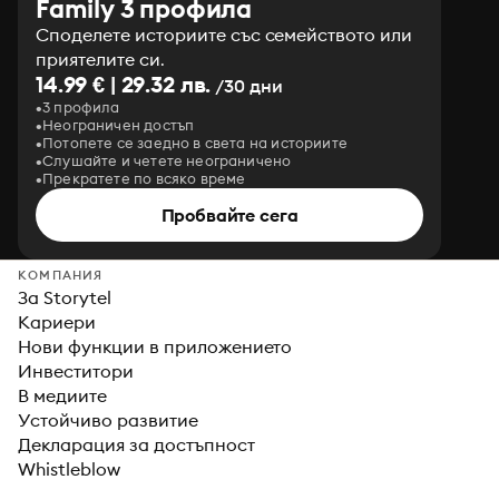
Family 3 профила
Споделете историите със семейството или
приятелите си.
14.99 € | 29.32 лв.
/30 дни
3 профила
Неограничен достъп
Потопете се заедно в света на историите
Слушайте и четете неограничено
Прекратете по всяко време
Пробвайте сега
КОМПАНИЯ
За Storytel
Кариери
Нови функции в приложението
Инвеститори
В медиите
Устойчиво развитие
Декларация за достъпност
Whistleblow