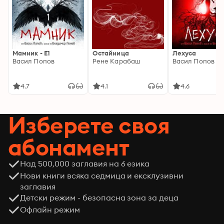
Мамник - E1
Остайница
Лехуса
Васил Попов
Рене Карабаш
Васил Попов
4.7
4.1
4.6
Изберете своя
абонамент
Над 500,000 заглавия на 6 езика
Нови книги всяка седмица и ексклузивни
заглавия
Детски режим - безопасна зона за деца
Офлайн режим