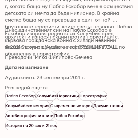
г, когато баща му Пабло Ескобар вече е осъществил 
детската си мечта да бъде милионер. В крайна 
сметка баща му се превръща в един от най-
бруталните терористи, които светът познава. Пабло 
Днес единственият син на Пабло Ескобар е 
Ескобар изправя родната си Колумбия пред 
архитект и изнася лекции против наркотиците.
кървава гражданска война с хиляди невинни 
жертви, в опит да избегне есктрадиция в САЩ по 
© 2021 Storyside (Аудиокнига): 9789180131773
обвинения в наркотрафик.
Преводачи: Илка Филипова-Бечева
Дата на излизане
Аудиокнига: 28 септември 2021 г.
Разгледай още от
Пабло Ескобар
Колумбия
Наркотици
Наркотрафик
Колумбийска история
Съвременна история
Документални
Автобиографични книги
Пабло Ескобар
История на 20 век и 21 век