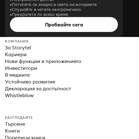
Потопете се заедно в света на историите
Слушайте и четете неограничено
Прекратете по всяко време
Пробвайте сега
КОМПАНИЯ
За Storytel
Кариери
Нови функции в приложението
Инвеститори
В медиите
Устойчиво развитие
Декларация за достъпност
Whistleblow
РАЗГЛЕДАЙТЕ
Търсене
Книги
Поредици книги