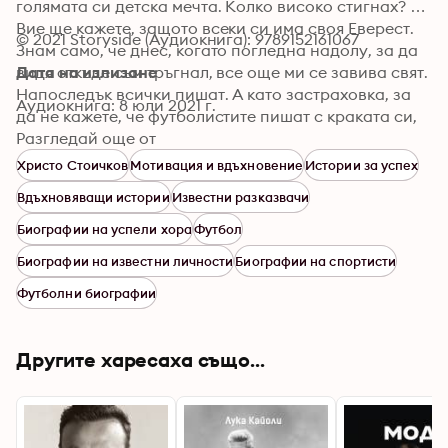
голямата си детска мечта. Колко високо стигнах? 
Вие ще кажете, защото всеки си има своя Еверест. 
© 2021 Storyside (Аудиокнига): 9789152161067
Знам само, че днес, когато погледна надолу, за да 
видя откъде съм тръгнал, все още ми се завива свят. 
Дата на излизане
Напоследък всички пишат. А като застраховка, за 
Аудиокнига: 8 юли 2021 г.
да не кажете, че футболистите пишат с краката си, 
аз избрах да направим тази книга със спортния 
Разгледай още от
журналист Владимир Памуков."
Христо Стоичков
Мотивация и вдъхновение
Истории за успех
Вдъхновяващи истории
Известни разказвачи
Биографии на успели хора
Футбол
Биографии на известни личности
Биографии на спортисти
Футболни биографии
Другите харесаха също...