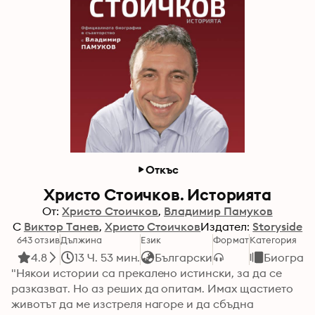
Откъс
Христо Стоичков. Историята
От:
Христо Стоичков
Владимир Памуков
С
Виктор Танев
Христо Стоичков
Издател:
Storyside
643 отзив
Дължина
Език
Формат
Категория
4.8
13 Ч. 53 мин.
Български
Биограф
"Някои истории са прекалено истински, за да се 
разказват. Но аз реших да опитам. Имах щастието 
животът да ме изстреля нагоре и да сбъдна 