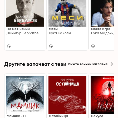
По моя начин
Меси
Моята игра
Димитър Бербатов
Лука Кайоли
Другите започват с тези
Вижте всички заглавия
Мамник - E1
Остайница
Лехуса