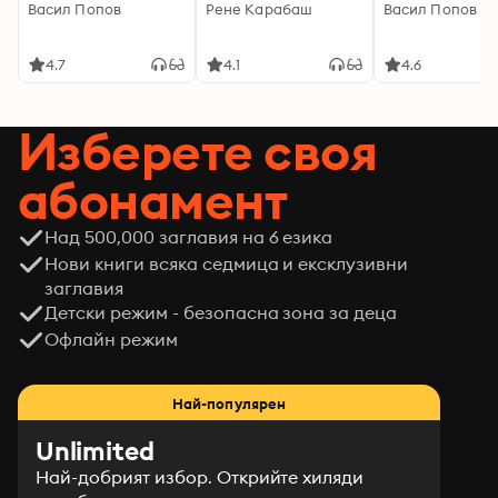
Васил Попов
Рене Карабаш
Васил Попов
4.7
4.1
4.6
Изберете своя
абонамент
Над 500,000 заглавия на 6 езика
Нови книги всяка седмица и ексклузивни
заглавия
Детски режим - безопасна зона за деца
Офлайн режим
Най-популярен
Unlimited
Най-добрият избор. Открийте хиляди