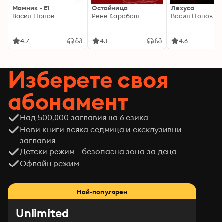
Мамник - E1
Остайница
Лехуса
Васил Попов
Рене Карабаш
Васил Попов
4.7
4.1
4.6
Изберете своя
абонамент
Над 500,000 заглавия на 6 езика
Нови книги всяка седмица и ексклузивни
заглавия
Детски режим - безопасна зона за деца
Офлайн режим
Най-популярен
Unlimited