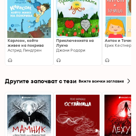
Карлсон, който
Приключенията на
Антон и Точица
живее на покрива
Лукчо
Ерих Кестнер
Астрид Линдгрен
Джани Родари
Другите започват с тези
Вижте всички заглавия