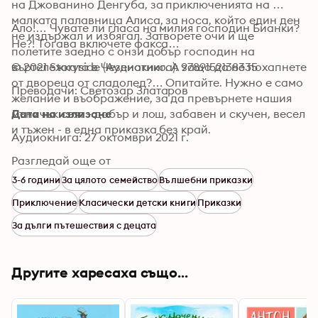
на Джованино Денгуба, за приключенията на 
малката палавница Алиса, за носа, който един ден 
Ало!… Чувате ли гласа на милия господин Бианки? 
не издържал и избягал. Затворете очи и ще 
Не?! Тогава включете факса…
полетите заедно с онзи добър господин на 
въртележката в Чезенатико. А защо да не похапнете 
© 2021 Storyside (Аудиокнига): 9789152138335
от двореца от сладолед?… Опитайте. Нужно е само 
Преводачи: Светозар Златаров
желание и въображение, за да превърнете нашия 
мъничък свят - добър и лош, забавен и скучен, весел 
Дата на излизане
и тъжен - в една приказка без край.
Аудиокнига: 27 октомври 2021 г.
Разгледай още от
3-6 години
За цялото семейство
Вълшебни приказки
Приключение
Класически детски книги
Приказки
За дълги пътешествия с децата
Другите харесаха също...