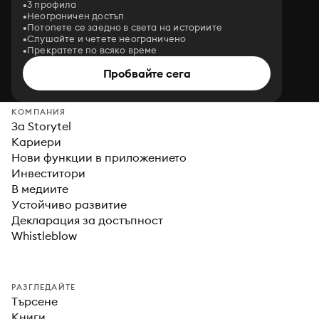
3 профила
Неограничен достъп
Потопете се заедно в света на историите
Слушайте и четете неограничено
Прекратете по всяко време
Пробвайте сега
КОМПАНИЯ
За Storytel
Кариери
Нови функции в приложението
Инвеститори
В медиите
Устойчиво развитие
Декларация за достъпност
Whistleblow
РАЗГЛЕДАЙТЕ
Търсене
Книги