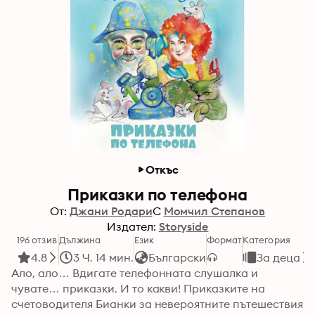
Откъс
Приказки по телефона
От:
Джани Родари
С
Момчил Степанов
Издател:
Storyside
196 отзив
Дължина
Език
Формат
Категория
4.8
3 Ч. 14 мин.
Български
За деца
Ало, ало… Вдигате телефонната слушалка и 
чувате… приказки. И то какви! Приказките на 
счетоводителя Бианки за невероятните пътешествия 