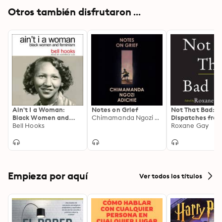
Otros también disfrutaron ...
Ain't I a Woman:
Notes on Grief
Not That Bad:
Black Women and
Chimamanda Ngozi Adichie
Dispatches fro
Feminism 2nd Edition
Bell Hooks
Culture
Roxane Gay
Empieza por aquí
Ver todos los títulos