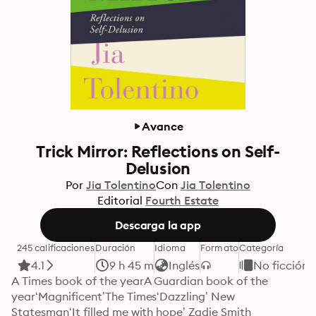
Avance
Trick Mirror: Reflections on Self-
Delusion
Por
Jia Tolentino
Con
Jia Tolentino
Editorial
Fourth Estate
Descarga la app
245 calificaciones
Duración
Idioma
Formato
Categoría
4.1
9 h 45 m
Inglés
No ficción
A Times book of the yearA Guardian book of the 
year‘Magnificent’The Times‘Dazzling’ New 
Statesman‘It filled me with hope’ Zadie Smith
