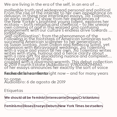
We are living in the era of the self, in an era of 
malleable truth and widespread personal and political 
From the rise of the internet to her own appearance on 
delusion. In these nine interlinked essays, Jia Tolentino, 
an early reality TV show; from her experiences of 
the New Yorker’s brightest young talent, explores her 
ecstasy – both religious and chemical – to her uneasy 
own coming of age in this warped and confusing 
engagement with our culture’s endless drive towards 
landscape.
‘self-optimisation’; from the phenomenon of the 
Following in the footsteps of American luminaries such 
successful American scammer to her generation’s 
as Susan Sontag, Joan Didion and Rebecca Solnit, yet 
obsession with extravagant weddings, Jia Tolentino 
with a voice and vision all her own, Jia Tolentino writes 
writes with style, humour and a fierce clarity about 
with a rare gift for elucidating nuance and complexity, 
these strangest of times.
coupled with a disarming warmth. This debut collection 
© 2019 Fourth Estate (Audiolibro): 9780008294960
of her essays announces her exactly the sort of voice 
we need to hear from right now – and for many years 
Fecha de lanzamiento
to come.
Audiolibro: 6 de agosto de 2019
Etiquetas
We should all be feminist
Interesante
Drogas
Cristianismo
Feminismo
Dioses
Ensayo
Debuts
New York Times bestsellers