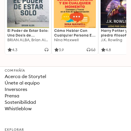
El Poder de Estar Solo:
Cómo Hablar Con
Harry Potter y l
Una Dosis de
Cualquier Persona En
piedra filosofal
Motivación
BRIAN ALBA, Brian Alba
Cualquier Lugar Y En
Nina Maxwell
J.K. Rowling
Acompañada de
Cualquier Momento
Ideas Revolucionarias
4.3
3.9
4.8
Para una Vida Mejor
COMPAÑÍA
Acerca de Storytel
Únete al equipo
Inversores
Prensa
Sostenibilidad
Whistleblow
EXPLORAR