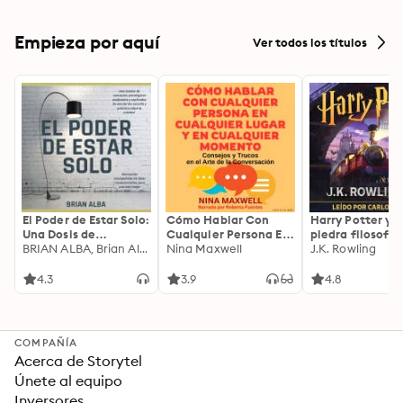
Empieza por aquí
Ver todos los títulos
El Poder de Estar Solo:
Cómo Hablar Con
Harry Potter y l
Una Dosis de
Cualquier Persona En
piedra filosofal
Motivación
BRIAN ALBA, Brian Alba
Cualquier Lugar Y En
Nina Maxwell
J.K. Rowling
Acompañada de
Cualquier Momento
Ideas Revolucionarias
4.3
3.9
4.8
Para una Vida Mejor
COMPAÑÍA
Acerca de Storytel
Únete al equipo
Inversores