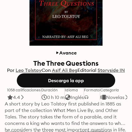
Avance
The Three Questions
Por
Leo Tolstoy
Con
Asif Ali Beg
Editorial
Storyside IN
Descarga la app
1058 calificaciones
Duración
Idioma
Formato
Categoría
4.4
0 h 10 m
Inglés
Novelas
A short story by Leo Tolstoy first published in 1885 as 
part of the collection What Men Live By, and Other 
Tales. The story takes the form of a parable, and it 
concerns a king who wants to find the answers to what 
he considers the three most important questions in life.