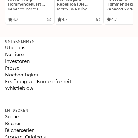
Flammengeküsst
Rebellion (Die
Flammengeküss
(Flammengeküsst-
Rebecca Yarros
Känguru-Werke 5)
Marc-Uwe Kling
(Flammengeküs
Rebecca Yarros
Reihe 1)
Reihe 2): Die
heißersehnte
4.7
4.7
4.7
Fortsetzung des
Fantasy-Erfolgs
»Fourth Wing«
UNTERNEHMEN
Über uns
Karriere
Investoren
Presse
Nachhaltigkeit
Erklärung zur Barrierefreiheit
Whistleblow
ENTDECKEN
Suche
Bücher
Bücherserien
Storytel Originals