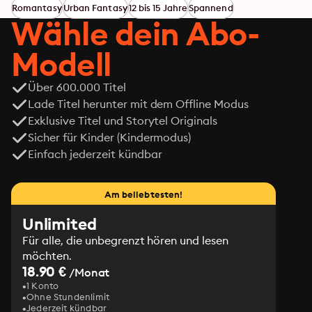
und Tod – und Nero ist nicht nur mächtig und 
Romantasy
Urban Fantasy
12 bis 15 Jahre
Spannend
unsterblich, sondern auch für immer an eine andere 
Wähle dein Abo-
gebunden …

//Dies ist der erste Band der »Die Bücher der 
Modell
Unsterblichkeit«-Reihe. Alle Hörbücher der 
atemberaubenden Fantasygeschichte:

Über 600.000 Titel
-- Band 1: 2 Seelen. Das erste Buch der Unsterblichkeit

Lade Titel herunter mit dem Offline Modus
-- Band 2: 2 Seelen. Das zweite Buch der Unsterblichkeit

Exklusive Titel und Storytel Originals
Die Reihe ist abgeschlossen.//
Sicher für Kinder (Kindermodus)
Einfach jederzeit kündbar
Am beliebtesten!
Unlimited
Für alle, die unbegrenzt hören und lesen
möchten.
18.90 €
/Monat
1 Konto
Ohne Stundenlimit
Jederzeit kündbar