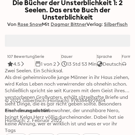
Die Bücher der Unsterblichkeit 1: 2
Seelen. Das erste Buch der
Unsterblichkeit
Von
Rose Snow
Mit
Dagmar Bittner
Verlag:
Silberfisch
107 Bewertung
Serie
Dauer
Sprache
Forma
4.5
1 von 2
13 Std 53 Min
Deutsch
Zwei Seelen. Ein Schicksal.

Als drei geheimnisvolle junge Männer in ihr Haus ziehen, 
wird Kelas Leben noch verwirrender als ohnehin schon. 
Schließlich spricht sie seit Kurzem mit dem Geist ihres 
verstorbenen Großvaters, erhält rätselhafte Briefe und 
© 2022 Silberfisch (Hörbuch): 9783844929614
sieht Dinge, die es gar nicht geben sollte. Besonders 
einer der neuen Mitbewohner, der unnahbare Nero, 
Erscheinungsdatum
bringt Kelas Herz völlig durcheinander. Dabei hat sie 
Hörbuch: 2. Februar 2022
keine Ahnung, wer er wirklich ist und was er vor ihr 
verbirgt: Sie ist längst Teil eines ewigen Spiels um Leben 
Tags