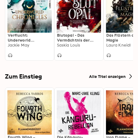
Verflucht:
Blutopal - Das
Das Flüstern de
Underworld
Vermächtnis der
Magie
Chronicles
Jackie May
Engelssteine, Band 1
Saskia Louis
Laura Kneidl
(Ungekürzt)
Zum Einstieg
Alle Titel anzeigen
Fourth Wing –
Die Känguru-
Iron Flame –