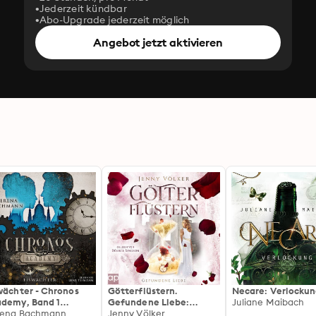
Jederzeit kündbar
Abo-Upgrade jederzeit möglich
Angebot jetzt aktivieren
wächter - Chronos
Götterflüstern.
Necare: Verlocku
demy, Band 1
Gefundene Liebe:
Juliane Maibach
gekürzt)
rena Bachmann
Griechische Götter -
Jenny Völker