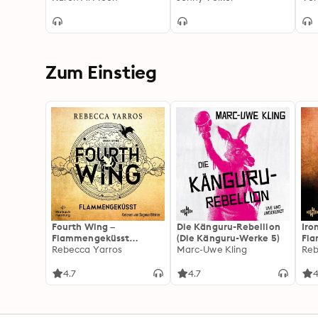
Zum Einstieg
Fourth Wing –
Die Känguru-Rebellion
Iro
Flammengeküsst
(Die Känguru-Werke 5)
Fl
(Flammengeküsst-Reihe
Rebecca Yarros
Marc-Uwe Kling
(Fl
Reb
1)
2):
For
4.7
4.7
4
Fan
Wi