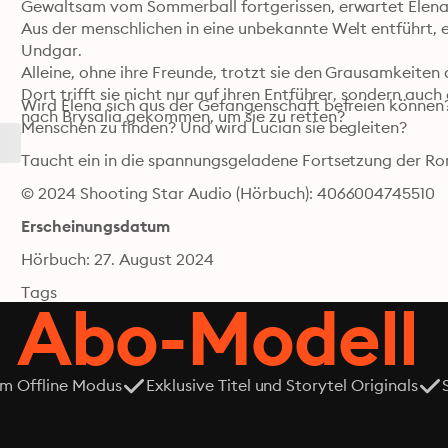
Gewaltsam vom Sommerball fortgerissen, erwartet Elena 
Aus der menschlichen in eine unbekannte Welt entführt, e
Undgar.

Alleine, ohne ihre Freunde, trotzt sie den Grausamkeiten 
Dort trifft sie nicht nur auf ihren Entführer, sondern auch 
Wird Elena sich aus der Gefangenschaft befreien können? 
nach Brysalia gekommen, um sie zu retten?
Menschen zu finden? Und wird Lucian sie begleiten?
Taucht ein in die spannungsgeladene Fortsetzung der Ro
© 2024 Shooting Star Audio (Hörbuch): 4066004745510
Erscheinungsdatum
Hörbuch: 27. August 2024
Tags
 Abo-Modell
em Offline Modus
Exklusive Titel und Storytel Originals