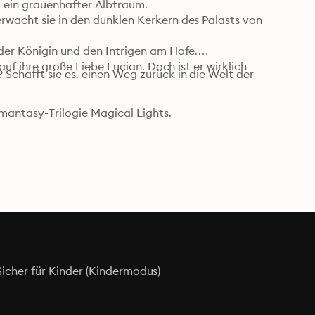
ein grauenhafter Albtraum.

rwacht sie in den dunklen Kerkern des Palasts von 
der Königin und den Intrigen am Hofe.

auf ihre große Liebe Lucian. Doch ist er wirklich 
Schafft sie es, einen Weg zurück in die Welt der 
mantasy-Trilogie Magical Lights.
Sicher für Kinder (Kindermodus)