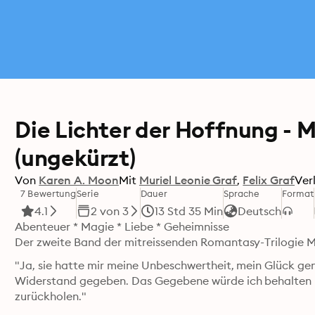
Die Lichter der Hoffnung - M
(ungekürzt)
Von
Karen A. Moon
Mit
Muriel Leonie Graf
Felix Graf
Ver
7 Bewertung
Serie
Dauer
Sprache
Format
4.1
2 von 3
13 Std 35 Min
Deutsch
Abenteuer * Magie * Liebe * Geheimnisse

Der zweite Band der mitreissenden Romantasy-Trilogie M
"Ja, sie hatte mir meine Unbeschwertheit, mein Glück g
Widerstand gegeben. Das Gegebene würde ich behalten 
zurückholen."