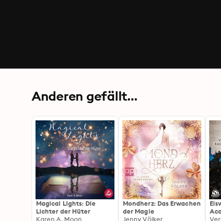
Anderen gefällt...
Magical Lights: Die
Mondherz: Das Erwachen
Eis
Lichter der Hüter
der Magie
Aca
Karen A. Moon
Jenny Völker
(Un
Ve