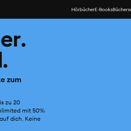
Hörbücher
E-Books
Büchers
er.
.
te zum
is zu 20
nlimited mit 50%
auf dich. Keine