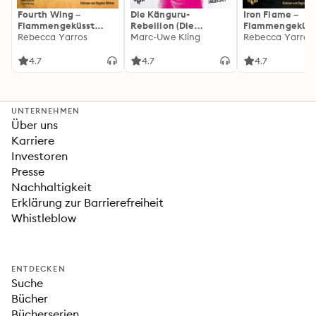
Fourth Wing –
Die Känguru-
Iron Flame –
Flammengeküsst
Rebellion (Die
Flammengeküss
(Flammengeküsst-
Rebecca Yarros
Känguru-Werke 5)
Marc-Uwe Kling
(Flammengeküs
Rebecca Yarros
Reihe 1)
Reihe 2): Die
heißersehnte
4.7
4.7
4.7
Fortsetzung des
Fantasy-Erfolgs
»Fourth Wing«
UNTERNEHMEN
Über uns
Karriere
Investoren
Presse
Nachhaltigkeit
Erklärung zur Barrierefreiheit
Whistleblow
ENTDECKEN
Suche
Bücher
Bücherserien