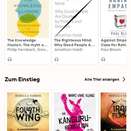
The Knowledge
The Righteous Mind:
Against Empath
Illusion: The myth of
Why Good People Are
Case for Ration
individual thought
Philip Fernbach, Steven Sloman
Divided by Politics
Jonathan Haidt
Compassion
Paul Bloom
and the power of
and Religion
collective wisdom
Zum Einstieg
Alle Titel anzeigen