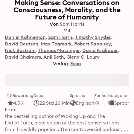
Making Sense: Conversations on
Consciousness, Morality, and the
Future of Humanity
Von
Sam Harris
Mit
Daniel Kahneman
Sam Harris
Timothy Snyder
David Deutsch
Max Tegmark
Robert Sapolsky
Nick Bostrom
Thomas Metzinger
David Krakauer
David Chalmers
Anil Seth
Glenn C. Loury
Verlag:
Ecco
119 Bewertung
Dauer
Sprache
Format
Kategorie
4.5
22 Std 26 Min
Englisch
Sprache
From

the bestselling author of Waking Up and The

End of Faith, a collection of the best conversations

from his wildly popular, often controversial podcast, 