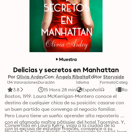
Muestra
Delicias y secretos en Manhattan
Por
Olivia Ardey
Con:
Àngels Ribalta
Editor
Storyside
134 Valoraciones
Duración
Idioma
Formato
Categor
3.8
15 Hora 28 min
Español
Rom
Boston, 1919. Laura McKerrigan-Montero conoce el 
destino de cualquier chica de su posición: casarse con 
un buen partido que convenga al negocio familiar.

Pero Laura tiene un sueño: aprender alta repostería 
con el afamado maître pâtissier del hotel Taormina. Y, 
Convertida en Laura Kerry, viaja a la ciudad de la 
con la excusa de estudiar francés, convence a su 
libertad; la misma donde un desconocido la volvió loca 