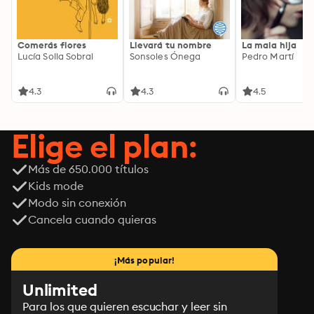
Comerás flores
Llevará tu nombre
La mala hija
Lucía Solla Sobral
Sonsoles Ónega
Pedro Martí
4.3
4.3
4.5
Elige el plan:
Más de 650.000 títulos
Kids mode
Modo sin conexión
Cancela cuando quieras
¡Más popular!
Unlimited
Para los que quieren escuchar y leer sin