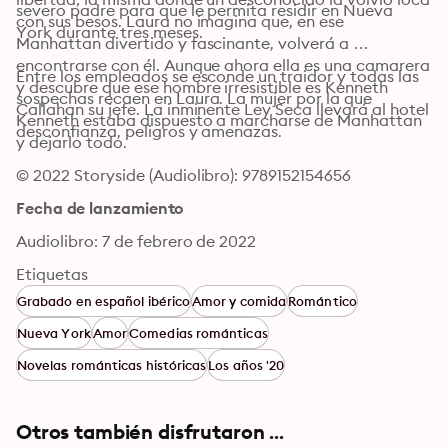
severo padre para que le permita residir en Nueva 
con sus besos. Laura no imagina que, en ese 
York durante tres meses.
Manhattan divertido y fascinante, volverá a 
encontrarse con él. Aunque ahora ella es una camarera 
Entre los empleados se esconde un traidor y todas las 
y descubre que ese hombre irresistible es Kenneth 
sospechas recaen en Laura. La mujer por la que 
Callahan su jefe. La inminente Ley Seca llevará al hotel 
Kenneth estaba dispuesto a marcharse de Manhattan 
desconfianza, peligros y amenazas.
y dejarlo todo.
© 2022 Storyside (Audiolibro): 9789152154656
Fecha de lanzamiento
Audiolibro: 7 de febrero de 2022
Etiquetas
Grabado en español ibérico
Amor y comida
Romántico
Nueva York
Amor
Comedias románticas
Novelas románticas históricas
Los años '20
Otros también disfrutaron ...