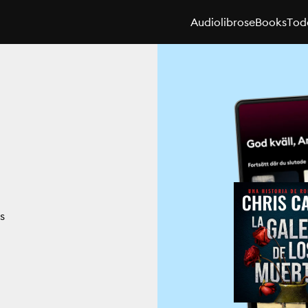
Audiolibros
eBooks
Toda
s