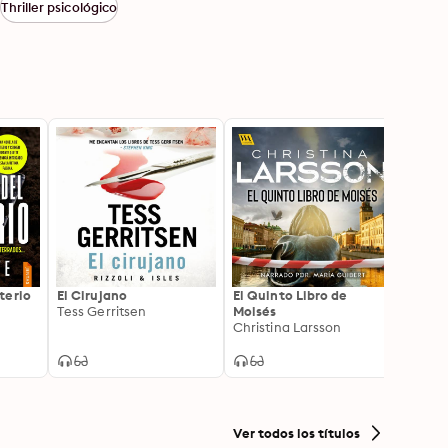
Thriller psicológico
terio
El Cirujano
El Quinto Libro de
Hombr
Tess Gerritsen
Moisés
Paul 
Christina Larsson
Ver todos los títulos