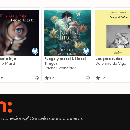
mala hija
Fuego y metal 1. Metal
Las gratitudes
ro Martí
Slinger
Delphine de Vigan
Rachel Schneider
.5
4.3
4.6
n:
n conexión
Cancela cuando quieras