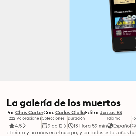
La galería de los muertos
Por
Chris Carter
Con:
Carlos Olalla
Editor
Jentas ES
222 Valoraciones
Colecciones
Duración
Idioma
F
4.5
9 de 12
13 Hora 59 min
Español
«Treinta y un años en el cuerpo, y en todos estos años h