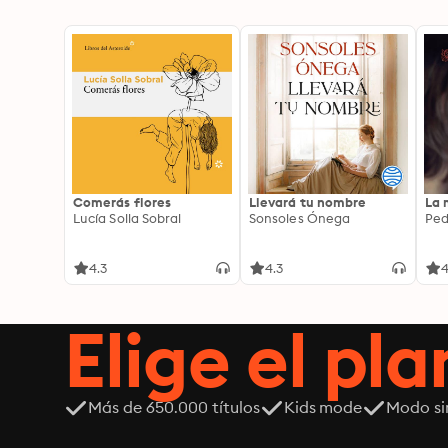
Comerás flores
Llevará tu nombre
La 
Lucía Solla Sobral
Sonsoles Ónega
Ped
4.3
4.3
4
Elige el pla
Más de 650.000 títulos
Kids mode
Modo si