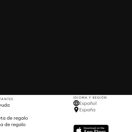
IDIOMA Y REGIÓN
TANTES
Español
yuda
España
ta de regalo
ta de regalo