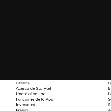
EMPRESA
E
Acerca de Storytel
B
Únete al equipo
L
Funciones de la App
S
Inversores
S
Prensa
A