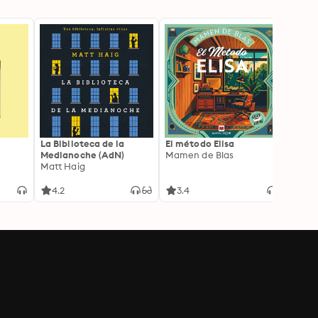
La Biblioteca de la
El método Elisa
Yeste
Medianoche (AdN)
Mamen de Blas
Caro 
Matt Haig
4.2
3.4
3.9