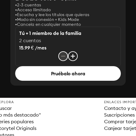
2-3 cuentas
Acceso Ilimitado
Escucha y lee los títulos que quieras
Modo sin conexión + Kids Mode
Cancela en cualquier momento
Tú + 1 miembro de la familia
2 cuentas
15.99 € /mes
Pruébalo ahora
XPLORA
ENLACES IMPOR
uscar
Contacto y a
o más destacado"
Suscripciones
eries populares
Comprar tarje
torytel Originals
Canjear tarje
utores