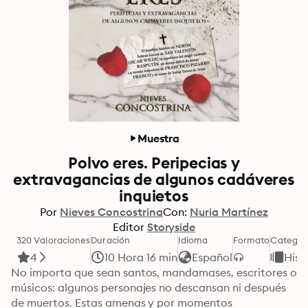
Muestra
Polvo eres. Peripecias y
extravagancias de algunos cadáveres
inquietos
Por
Nieves Concostrina
Con:
Nuria Martínez
Editor
Storyside
320 Valoraciones
Duración
Idioma
Formato
Categor
4
10 Hora 16 min
Español
Hist
No importa que sean santos, mandamases, escritores o 
músicos: algunos personajes no descansan ni después 
de muertos. Estas amenas y por momentos 