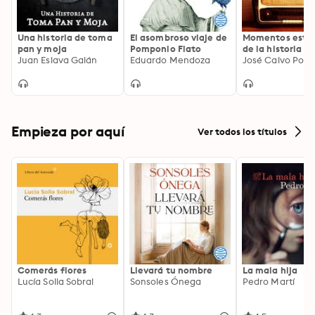
otros) puede llegar a ser tan interesante, extravagante 
o divertida como la propia vida. Y que Dios, o quien 
sea, nos pille confesados».
Una historia de toma
El asombroso viaje de
Momentos estel
pan y moja
Pomponio Flato
de la historia d
Juan Eslava Galán
Eduardo Mendoza
España
José Calvo Poya
Empieza por aquí
Ver todos los títulos
Comerás flores
Llevará tu nombre
La mala hija
Lucía Solla Sobral
Sonsoles Ónega
Pedro Martí