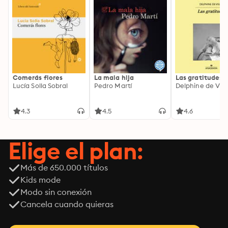
Comerás flores
La mala hija
Las gratitudes
Lucía Solla Sobral
Pedro Martí
Delphine de Vig
4.3
4.5
4.6
Elige el plan:
Más de 650.000 títulos
Kids mode
Modo sin conexión
Cancela cuando quieras