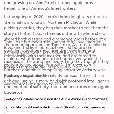
and growing up, Ann Patchett once again proves 
herself one of America’s finest writers.
In the spring of 2020, Lara’s three daughters return to 
the family's orchard in Northern Michigan. While 
picking cherries, they beg their mother to tell them the 
story of Peter Duke, a famous actor with whom she 
shared both a stage and a romance years before at a 
Tom Lake is a meditation on youthful love, married 
theater company called Tom Lake. As Lara recalls the 
love, and the lives parents have led before their 
past, her daughters examine their own lives and 
children were born. Both hopeful and elegiac, it 
relationship with their mother, and are forced to 
explores what it means to be happy even when the 
reconsider the world and everything they thought they 
world is falling apart. As in all of her novels, Ann 
knew.
© 2023 Harper (Audiolibro): 9780063327559
Patchett combines compelling narrative artistry with 
piercing insights into family dynamics. The result is a 
Fecha de lanzamiento
rich and luminous story, told with profound intelligence 
Audiolibro: 1 de agosto de 2023
and emotional subtlety, that demonstrates once again 
why she is one of the most revered and acclaimed 
Etiquetas
literary talents working today.
Feel-good
Grandes voces
Finalistas Audie Awards
Reconfortante
Ficción literaria
Novelas de formación
Romántica YA
Esperanza