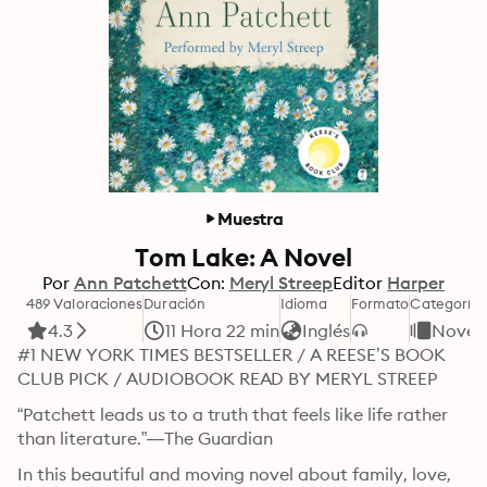
Muestra
Tom Lake: A Novel
Por
Ann Patchett
Con:
Meryl Streep
Editor
Harper
489 Valoraciones
Duración
Idioma
Formato
Categoría
4.3
11 Hora 22 min
Inglés
Novel
#1 NEW YORK TIMES BESTSELLER / A REESE’S BOOK 
CLUB PICK / AUDIOBOOK READ BY MERYL STREEP
“Patchett leads us to a truth that feels like life rather 
than literature.”—The Guardian
In this beautiful and moving novel about family, love, 