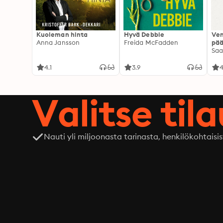
Kuoleman hinta
Hyvä Debbie
Ven
Anna Jansson
Freida McFadden
pää
Saa
4.1
3.9
4
Valitse til
Nauti yli miljoonasta tarinasta, henkilökohtaisis