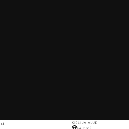
KIELI JA ALUE
EJÄ
Suomi