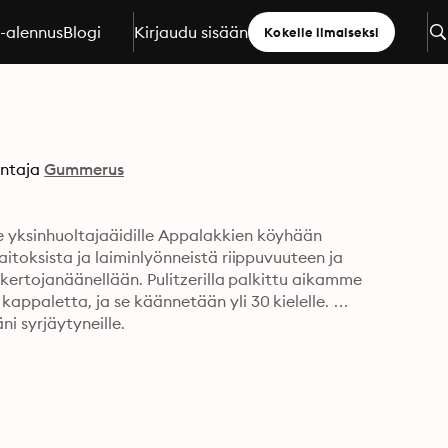
a-alennus
Blogi
Kirjaudu sisään
Kokeile ilmaiseksi
ntaja
Gummerus
e yksinhuoltajaäidille Appalakkien köyhään 
aitoksista ja laiminlyönneistä riippuvuuteen ja 
a kertojanäänellään. Pulitzerilla palkittu aikamme 
appaletta, ja se käännetään yli 30 kielelle. 
i syrjäytyneille.