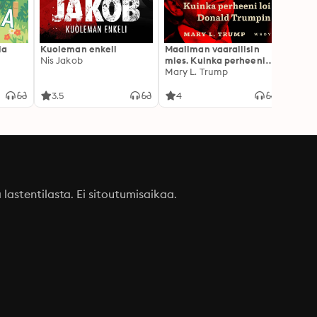
la
Kuoleman enkeli
Maailman vaarallisin
Canno
Nis Jakob
mies. Kuinka perheeni
Rokkia
loi Donald Trumpin
Mary L. Trump
3.5
4
3.1
a lastentilasta. Ei sitoutumisaikaa.