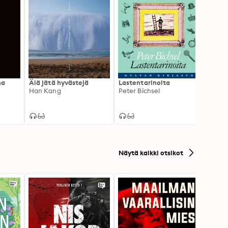
na
Älä jätä hyvästejä
Lastentarinoita
Seinä
Han Kang
Peter Bichsel
Marle
Näytä kaikki otsikot