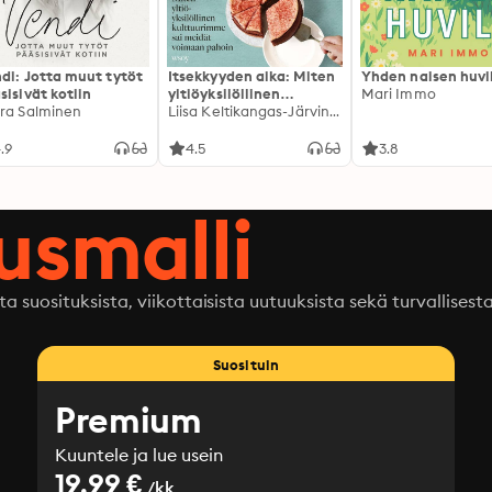
di: Jotta muut tytöt
Itsekkyyden aika: Miten
Yhden naisen huvi
sisivät kotiin
yltiöyksilöllinen
Mari Immo
ra Salminen
kulttuurimme sai
Liisa Keltikangas-Järvinen
meidät voimaan pahoin
.9
4.5
3.8
ausmalli
ta suosituksista, viikottaisista uutuuksista sekä turvallisest
Suosituin
Premium
Kuuntele ja lue usein
19.99 €
/kk