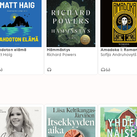
hdoton elämä
Hämmästys
Amadoka I: Roma
t Haig
Richard Powers
Sofija Andruhovytš