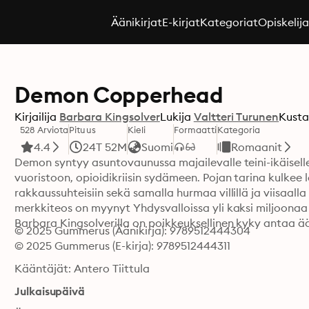
Äänikirjat
E-kirjat
Kategoriat
Opiskelij
Demon Copperhead
Kirjailija
Barbara Kingsolver
Lukija
Valtteri Turunen
Kusta
528 Arviota
Pituus
Kieli
Formaatti
Kategoria
4.4
24T 52M
Suomi
Romaanit
Demon syntyy asuntovaunussa majailevalle teini-ikäisell
vuoristoon, opioidikriisin sydämeen. Pojan tarina kulkee l
rakkaussuhteisiin sekä samalla hurmaa villillä ja viisaall
merkkiteos on myynyt Yhdysvalloissa yli kaksi miljoonaa k
Barbara Kingsolverilla on poikkeuksellinen kyky antaa ään
© 2025 Gummerus (Äänikirja): 9789512444304
© 2025 Gummerus (E-kirja): 9789512444311
Kääntäjät: Antero Tiittula
Julkaisupäivä