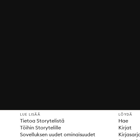
LUE LISÄÄ
LÖYDÄ
Tietoa Storytelistä
Hae
Töihin Storytelille
Kirjat
Sovelluksen uudet ominaisuudet
Kirjasarj