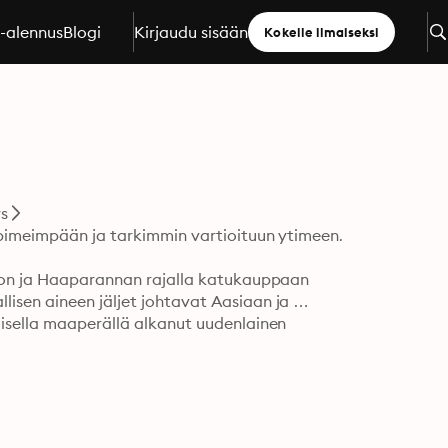
a-alennus
Blogi
Kirjaudu sisään
Kokeile ilmaiseksi
s
 pimeimpään ja tarkimmin vartioituun ytimeen.

nion ja Haaparannan rajalla katukauppaan 
sen aineen jäljet johtavat Aasiaan ja 
isella maaperällä alkanut uudenlainen 