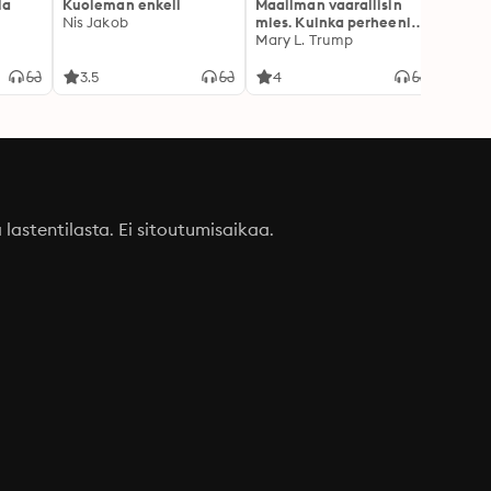
la
Kuoleman enkeli
Maailman vaarallisin
Canno
Nis Jakob
mies. Kuinka perheeni
Rokkia
loi Donald Trumpin
Mary L. Trump
3.5
4
3.1
a lastentilasta. Ei sitoutumisaikaa.