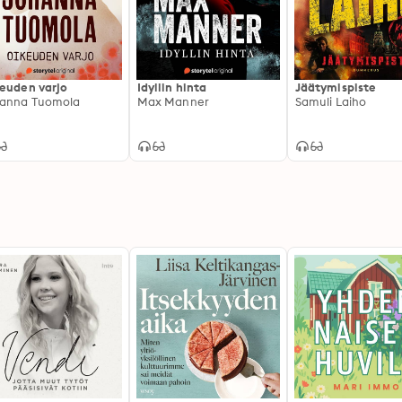
euden varjo
Idyllin hinta
Jäätymispiste
anna Tuomola
Max Manner
Samuli Laiho