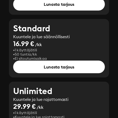
Lunasta tarjous
Standard
Kuuntele ja lue säännöllisesti
16.99 €
/kk
1 käyttäjätili
50 tuntia/kk
Ei sitoutumisaikaa
Lunasta tarjous
Unlimited
Kuuntele ja lue rajattomasti
29.99 €
/kk
1 käyttäjätili
Kuuntele ja lue rajattomasti