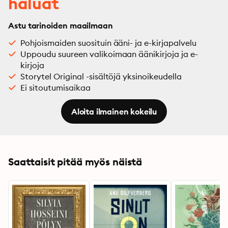
haluat
Astu tarinoiden maailmaan
Pohjoismaiden suosituin ääni- ja e-kirjapalvelu
Uppoudu suureen valikoimaan äänikirjoja ja e-
kirjoja
Storytel Original -sisältöjä yksinoikeudella
Ei sitoutumisaikaa
Aloita ilmainen kokeilu
Saattaisit pitää myös näistä