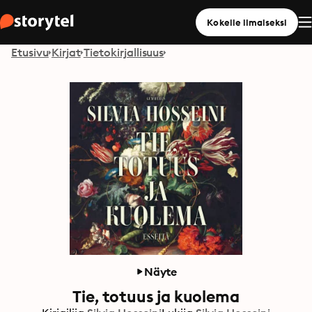
Kokeile ilmaiseksi
Etusivu
Kirjat
Tietokirjallisuus
Näyte
Tie, totuus ja kuolema