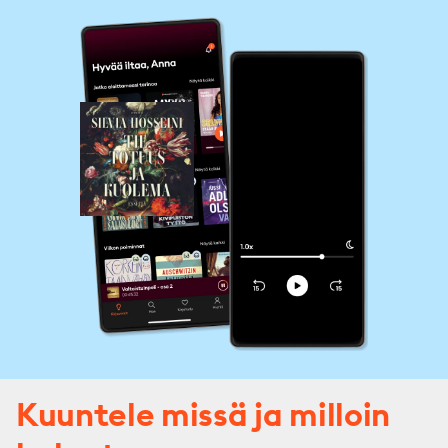
Kuuntele missä ja milloin