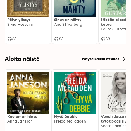
Pölyn ylistys
Sinut on nähty
Mikään ei todel
Silvia Hosseini
Anu Silfverberg
katoa
Laura Gustafss
Aloita näistä
Näytä kaikki otsikot
Kuoleman hinta
Hyvä Debbie
Vendi: Jotta mu
Anna Jansson
Freida McFadden
tytöt pääsisivät
kotiin
Saara Salminen