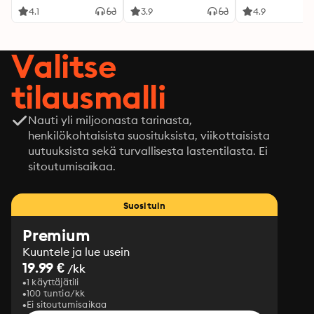
4.1
3.9
4.9
Valitse
tilausmalli
Nauti yli miljoonasta tarinasta,
henkilökohtaisista suosituksista, viikottaisista
uutuuksista sekä turvallisesta lastentilasta. Ei
sitoutumisaikaa.
Suosituin
Premium
Kuuntele ja lue usein
19.99 €
/kk
1 käyttäjätili
100 tuntia/kk
Ei sitoutumisaikaa