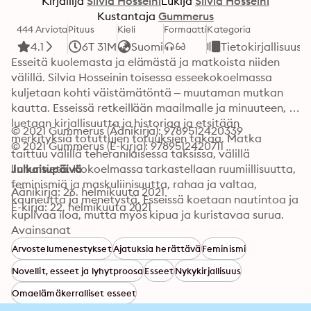
Kirjailija
Silvia Hosseini
Lukija
Silvia Hosseini
Kustantaja
Gummerus
444 Arviota
Pituus
Kieli
Formaatti
Kategoria
4.1
6T 31M
Suomi
Tietokirjallisuus
Esseitä kuolemasta ja elämästä ja matkoista niiden 
välillä. Silvia Hosseinin toisessa esseekokoelmassa 
kuljetaan kohti väistämätöntä – muutaman mutkan 
kautta. Esseissä retkeillään maailmalle ja minuuteen, 
luetaan kirjallisuutta ja historiaa ja etsitään 
© 2021 Gummerus (Äänikirja): 9789512420339
merkityksiä totuttujen totuuksien takaa. Matka 
© 2021 Gummerus (E-kirja): 9789512420711
taittuu välillä teheranilaisessa taksissa, välillä 
linnuntietä. Kokoelmassa tarkastellaan ruumiillisuutta, 
Julkaisupäivä
feminismiä ja maskuliinisuutta, rahaa ja valtaa, 
Äänikirja: 26. helmikuuta 2021
kauneutta ja menetystä. Esseissä koetaan nautintoa ja 
E-kirja: 22. helmikuuta 2021
kuplivaa iloa, mutta myös kipua ja kuristavaa surua. 
Ennen kaikkea teos kysyy, miten kuolemaan pitäisi 
Avainsanat
suhtautua. Voiko sen kanssa tulla toimeen?
Arvostelumenestykset
Ajatuksia herättävä
Feminismi
Novellit, esseet ja lyhytproosa
Esseet
Nykykirjallisuus
Omaelämäkerralliset esseet