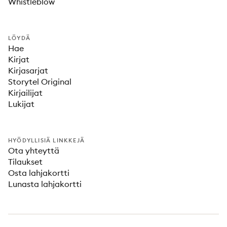
Whistleblow
LÖYDÄ
Hae
Kirjat
Kirjasarjat
Storytel Original
Kirjailijat
Lukijat
HYÖDYLLISIÄ LINKKEJÄ
Ota yhteyttä
Tilaukset
Osta lahjakortti
Lunasta lahjakortti