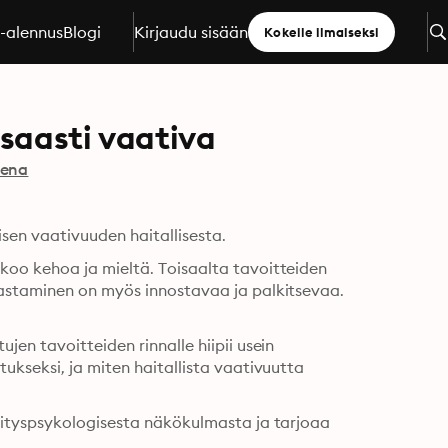
a-alennus
Blogi
Kirjaudu sisään
Kokeile ilmaiseksi
isaasti vaativa
ena
sen vaativuuden haitallisesta.
oo kehoa ja mieltä. Toisaalta tavoitteiden 
astaminen on myös innostavaa ja palkitsevaa. 
en tavoitteiden rinnalle hiipii usein 
kseksi, ja miten haitallista vaativuutta 
hityspsykologisesta näkökulmasta ja tarjoaa 