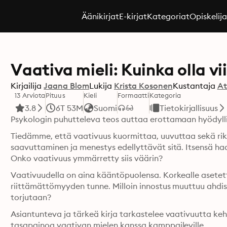
Äänikirjat
E-kirjat
Kategoriat
Opiskelij
Vaativa mieli: Kuinka olla vi
Kirjailija
Jaana Blom
Lukija
Krista Kosonen
Kustantaja
At
13 Arviota
Pituus
Kieli
Formaatti
Kategoria
3.8
6T 53M
Suomi
Tietokirjallisuus
Psykologin puhutteleva teos auttaa erottamaan hyödylli
Tiedämme, että vaativuus kuormittaa, uuvuttaa sekä rikk
saavuttaminen ja menestys edellyttävät sitä. Itsensä ha
Onko vaativuus ymmärretty siis väärin?
Vaativuudella on aina kääntöpuolensa. Korkealle asetettuj
riittämättömyyden tunne. Milloin innostus muuttuu ahdistu
torjutaan?
Asiantunteva ja tärkeä kirja tarkastelee vaativuutta ke
tasapainoa vaativan mielen kanssa kamppaileville.