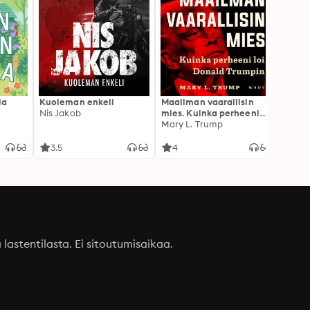
la
Kuoleman enkeli
Maailman vaarallisin
Canno
Nis Jakob
mies. Kuinka perheeni
Rokkia
loi Donald Trumpin
Mary L. Trump
3.5
4
3.1
a lastentilasta. Ei sitoutumisaikaa.