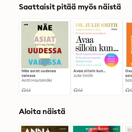
Saattaisit pitää myös näistä
Näe asiat uudessa
Avaa silloin kun...
Osu
valossa
Julie Smith
asi
Antti Hautamäki
tun
voi
Aloita näistä