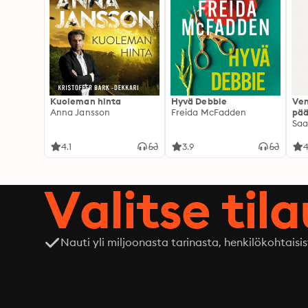
Kuoleman hinta
Hyvä Debbie
Ven
Anna Jansson
Freida McFadden
pää
Saa
4.1
3.9
4
Valitse til
Nauti yli miljoonasta tarinasta, henkilökohtaisis