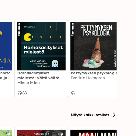
inoita
Harhakäsitykset
Pettymyksen psykologia
Pätkii
a ja
mielestä: Vältä väärän
Eveliina Holmgren
aivoja
psykologisen tiedon
Minna Miao
muist
Varpu
ansa
Näytä kaikki otsikot