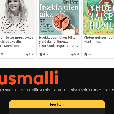
di: Jotta muut tytöt
Itsekkyyden aika: Miten
Yhden naisen huvi
sisivät kotiin
yltiöyksilöllinen
Mari Immo
ra Salminen
kulttuurimme sai
Liisa Keltikangas-Järvinen
meidät voimaan pahoin
.9
4.5
3.8
ausmalli
ta suosituksista, viikottaisista uutuuksista sekä turvallisest
Suosituin