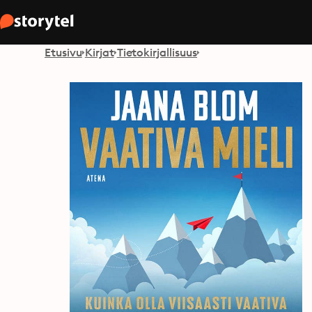
Etusivu
Kirjat
Tietokirjallisuus