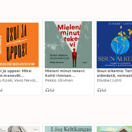
i ja upposi: Miksi
Mieleni minut tekevi:
Sisun alkemia: Tar
at menevät
Kohti ihmisen
elämästä, voimast
teisiin ja mitä niille
Satu Kaski, Vesa Nevalainen
itseymmärrystä
Pekka Järvinen
elämänvoimasta
Elisabet Lahti
 tehdä?