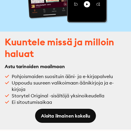
Kuuntele missä ja milloin
haluat
Astu tarinoiden maailmaan
Pohjoismaiden suosituin ääni- ja e-kirjapalvelu
Uppoudu suureen valikoimaan äänikirjoja ja e-
kirjoja
Storytel Original -sisältöjä yksinoikeudella
Ei sitoutumisaikaa
Aloita ilmainen kokeilu