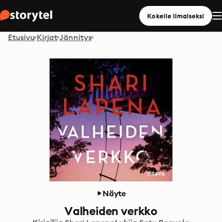
Kokeile ilmaiseksi
Etusivu
Kirjat
Jännitys
Näyte
Valheiden verkko