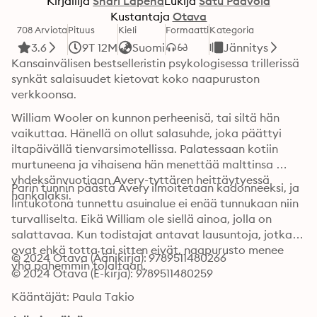
Kirjailija
Shari Lapena
Lukija
Satu Paavola
Kustantaja
Otava
708 Arviota
Pituus
Kieli
Formaatti
Kategoria
3.6
9T 12M
Suomi
Jännitys
Kansainvälisen bestselleristin psykologisessa trillerissä 
synkät salaisuudet kietovat koko naapuruston 
verkkoonsa.
William Wooler on kunnon perheenisä, tai siltä hän 
vaikuttaa. Hänellä on ollut salasuhde, joka päättyi 
iltapäivällä tienvarsimotellissa. Palatessaan kotiin 
murtuneena ja vihaisena hän menettää malttinsa 
yhdeksänvuotiaan Avery-tyttären heittäytyessä 
Parin tunnin päästä Avery ilmoitetaan kadonneeksi, ja 
hankalaksi.
lintukotona tunnettu asuinalue ei enää tunnukaan niin 
turvalliselta. Eikä William ole siellä ainoa, jolla on 
salattavaa. Kun todistajat antavat lausuntoja, jotka 
ovat ehkä totta tai sitten eivät, naapurusto menee 
© 2024 Otava (Äänikirja): 9789511480266
yhä pahemmin tolaltaan.
© 2024 Otava (E-kirja): 9789511480259
Kääntäjät: Paula Takio