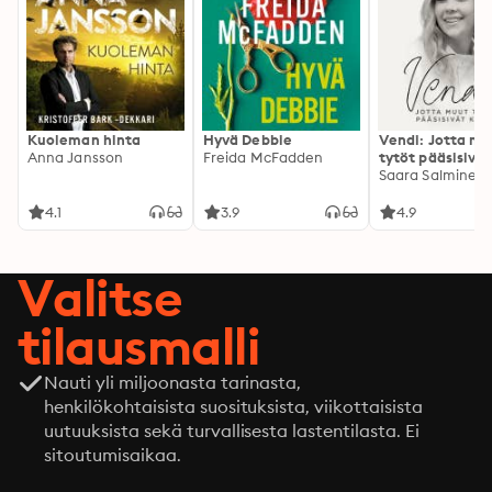
Kuoleman hinta
Hyvä Debbie
Vendi: Jotta mu
Anna Jansson
Freida McFadden
tytöt pääsisivät
kotiin
Saara Salminen
4.1
3.9
4.9
Valitse
tilausmalli
Nauti yli miljoonasta tarinasta,
henkilökohtaisista suosituksista, viikottaisista
uutuuksista sekä turvallisesta lastentilasta. Ei
sitoutumisaikaa.