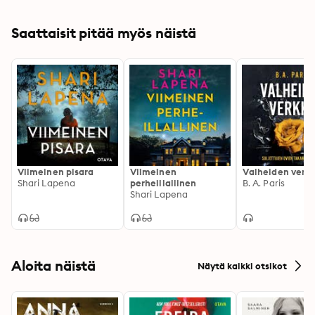
Saattaisit pitää myös näistä
Viimeinen pisara
Viimeinen
Valheiden verk
Shari Lapena
perheillallinen
B. A. Paris
Shari Lapena
Aloita näistä
Näytä kaikki otsikot