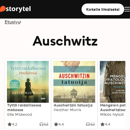
Kokeile ilmaiseksi
Etusivu
Auschwitz
Tyttö raidallisessa
Auschwitzin tatuoija
Mengelen patol
mekossa
Heather Morris
Auschwitzissa
Ellie Midwood
Miklós Nyiszli
4.2
4.4
4.4