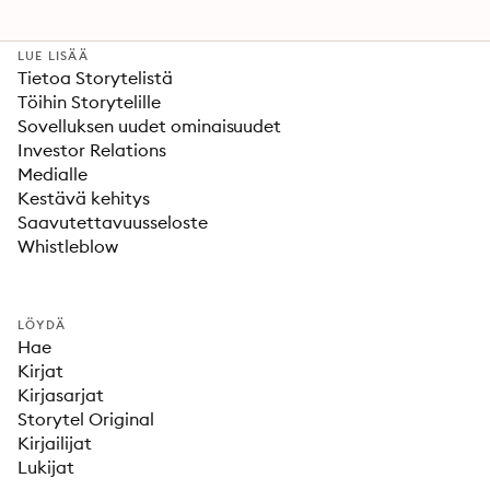
LUE LISÄÄ
Tietoa Storytelistä
Töihin Storytelille
Sovelluksen uudet ominaisuudet
Investor Relations
Medialle
Kestävä kehitys
Saavutettavuusseloste
Whistleblow
LÖYDÄ
Hae
Kirjat
Kirjasarjat
Storytel Original
Kirjailijat
Lukijat