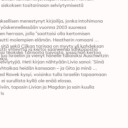
iskoksen tositarinaan selviytymisestä 
ellisen menestynyt kirjailija, jonka intohimona 
 Työskennellessään vuonna 2003 suuressa 
 herraan, jolla ”saattaisi olla kertomisen 
muutti molempien elämän. Heatherin romaani 
sitä sekä Cilkan tarinaa on myyty yli kahdeksan 
i otti yhteyttä ja kertoi saaneensa sähköpostia 
i teoksen Tarinoita toivosta, jossa hän kertoo 
o Israeliin ja vienyt hänelle tuliaisiksi Auschwitzin 
ksi.
lviytyjiä. Heti kirjan nähtyään Livia sanoi: ’Siinä 
yhtaikaa heidän kanssaan – ja Gita ja minä 
 Ravek kysyi, voisinko tulla Israeliin tapaamaan 
i surullista kyllä ole enää elossa. 

viin, tapasin Livian ja Magdan ja sain kuulla 
is