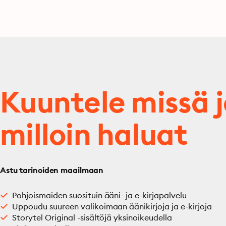
Kuuntele missä 
milloin haluat
Astu tarinoiden maailmaan
Pohjoismaiden suosituin ääni- ja e-kirjapalvelu
Uppoudu suureen valikoimaan äänikirjoja ja e-kirjoja
Storytel Original -sisältöjä yksinoikeudella