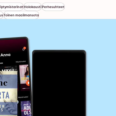
viytymistarinat
Holokausti
Perhesuhteet
us
Toinen maailmansota