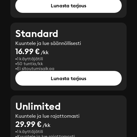
Lunasta tarjous
Standard
Kuuntele ja lue säännöllisesti
16.99 €
/kk
1 käyttäjätili
50 tuntia/kk
Ei sitoutumisaikaa
Lunasta tarjous
Unlimited
Kuuntele ja lue rajattomasti
29.99 €
/kk
1 käyttäjätili
Kuuntele ja lue rajattomasti