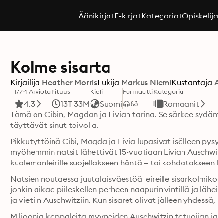
Äänikirjat
E-kirjat
Kategoriat
Opiskelij
Kolme sisarta
Kirjailija
Heather Morris
Lukija
Markus Niemi
Kustantaja
1774 Arviota
Pituus
Kieli
Formaatti
Kategoria
4.3
13T 33M
Suomi
Romaanit
Tämä on Cibin, Magdan ja Livian tarina. Se särkee sydäm
täyttävät sinut toivolla. 
Pikkutyttöinä Cibi, Magda ja Livia lupasivat isälleen py
myöhemmin natsit lähettivät 15-vuotiaan Livian Auschwitzi
Natsien noutaessa juutalaisväestöä leireille sisarkolmi
jonkin aikaa piileskellen perheen naapurin vintillä ja läh
Miljoonia kappaleita myyneiden Auschwitzin tatuoijan ja C