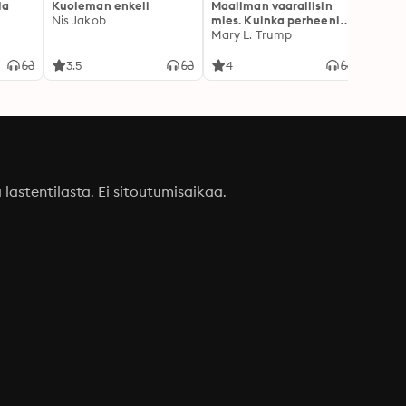
la
Kuoleman enkeli
Maailman vaarallisin
Palkk
Nis Jakob
mies. Kuinka perheeni
arvoi
loi Donald Trumpin
Mary L. Trump
Julia
3.5
4
4.2
a lastentilasta. Ei sitoutumisaikaa.