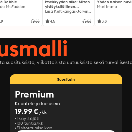
ä Debbie
Itsekkyyden aika: Miten
Yhden naisen huvi
ida McFadden
yltiöyksilöllinen
Mari Immo
kulttuurimme sai
Liisa Keltikangas-Järvinen
meidät voimaan pahoin
.9
4.5
3.8
ausmalli
ta suosituksista, viikottaisista uutuuksista sekä turvallisest
Suosituin
Premium
Kuuntele ja lue usein
19.99 €
/kk
1 käyttäjätili
100 tuntia/kk
Ei sitoutumisaikaa