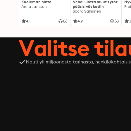
Kuoleman hinta
Vendi: Jotta muut tytöt
Hyv
Anna Jansson
pääsisivät kotiin
Fre
Saara Salminen
4.1
4.9
3
Valitse til
Nauti yli miljoonasta tarinasta, henkilökohtaisis