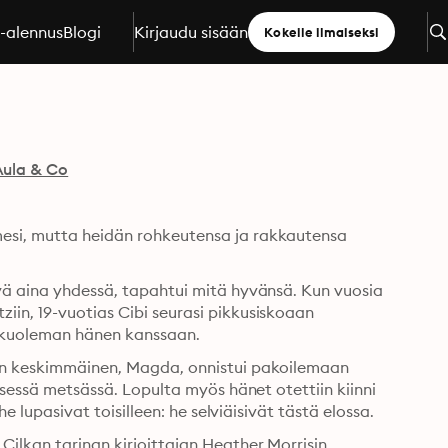
a-alennus
Blogi
Kirjaudu sisään
Kokeile ilmaiseksi
Aula & Co
esi, mutta heidän rohkeutensa ja rakkautensa 
syä aina yhdessä, tapahtui mitä hyvänsä. Kun vuosia 
in, 19-vuotias Cibi seurasi pikkusiskoaan 
kuolemanleirille suojellakseen häntä – tai kohdatakseen kuoleman hänen kanssaan. 
kon keskimmäinen, Magda, onnistui pakoilemaan 
eisessä metsässä. Lopulta myös hänet otettiin kiinni 
ja vietiin Auschwitziin. Kun sisaret olivat jälleen yhdessä, he lupasivat toisilleen: he selviäisivät tästä elossa. 
ilkan tarinan kirjoittajan Heather Morrisin 