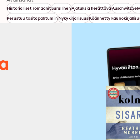
Historialliset romaanit
Surullinen
Ajatuksia herättävä
Auschwitz
Sel
Perustuu tositapahtumiin
Nykykirjallisuus
Käännetty kaunokirjallisu
ja