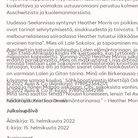
koskettava ja voimakas uutuusromaani perustuu kolmen s
Auschwitzista ja kuolemanmarssista. 
Uudessa-Seelannissa syntynyt Heather Morris on poikkeuks
ovat tarinat selviytymisestä, sisukkuudesta ja toivosta.
melbournelaisessa sairaalassa Heather tutustui iäkkääseen
arvoinen tarina”. Mies oli Lale Sokolov, ja tapaaminen 
Auschwitzin tatuoija pohjautuu Lalen elämäntarinaan, ja 
”Olin Etelä-Afrikassa kirjani PR-kiertueella, kun tyttären
miljoonaa kappaletta. Vuonna 2020 Heather Morris julkais
eräältä pariskunnalta. Mies oli matkustanut Livia-äitinsä lu
omasta tiestään Lale Sokolovin elämäntarinan kirjoittaja
tatuoijan, koska äiti ja tämän sisaret olivat holokaustin se
on varmaan Lalen ja Gitan tarina. Minä olin Birkenaussa 
kävimme samaa koulua.’ Sähköpostiviestin lähettäjä Oded
© 2022 Aula & Co (Äänikirja): 9789523642171
Liviaa ja hänen Magda-siskoaan. Cibi, siskoksista vanhin, e
© 2022 Aula & Co (E-kirja): 9789523642188
Mitä siinä saattoi tehdä? Nousin koneeseen, lensin Tel Avi
heidän uskomattoman elämäntarinansa.” – Heather Morr
Kääntäjät: Kristiina Drews
Julkaisupäivä
Äänikirja: 15. helmikuuta 2022
E-kirja: 15. helmikuuta 2022
Avainsanat