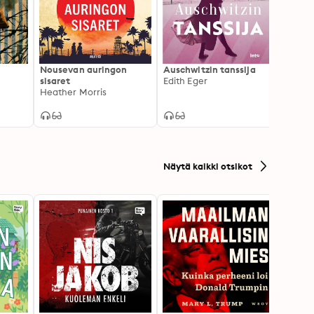
Nousevan auringon
Auschwitzin tanssija
Äidiks
sisaret
Edith Eger
Kolm
Heather Morris
selvi
Wendy
Näytä kaikki otsikot