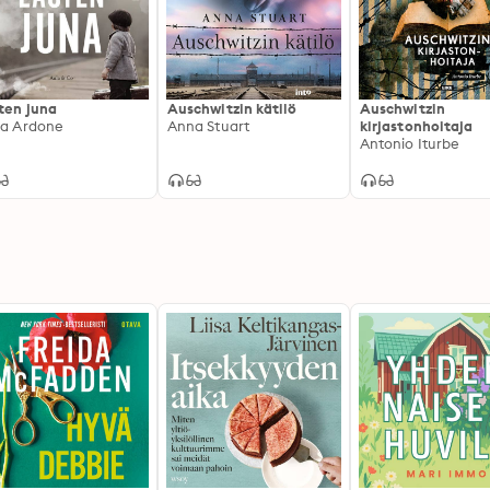
ten juna
Auschwitzin kätilö
Auschwitzin
la Ardone
Anna Stuart
kirjastonhoitaja
Antonio Iturbe