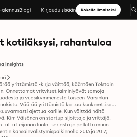
a-alennus
Blogi
Kirjaudu sisään
Kokeile ilmaiseksi
 kotiläksysi, rahantuloa
a Insights
ämä
rää yrittämistä -kirja väittää, kääntäen Tolstoin 
in. Onnettomat yritykset laiminlyövät samoja 
 vuodesta ja vuosikymmenestä toiseen. Varsinkin 
mokista. Väärää yrittämistä kertoo konkreettisesti 
kuuvarmasti ajettua karille. Kun välttää näitä 
Kim Väisänen on startup-sijoittaja ja yrittäjä, 
 tuttu Leijonan luola -sarjasta ja palkittu muun 
tin kansainvalistymispalkinnolla 2013 ja 2017; 