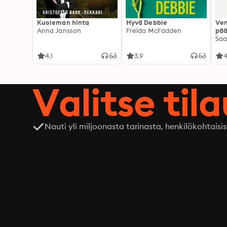
Kuoleman hinta
Hyvä Debbie
Ven
Anna Jansson
Freida McFadden
pää
Saa
4.1
3.9
4
Valitse til
Nauti yli miljoonasta tarinasta, henkilökohtaisis