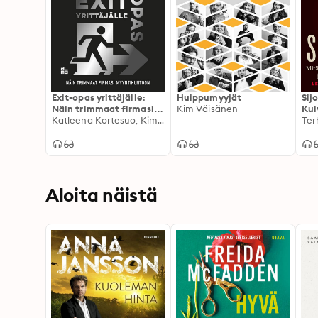
Exit-opas yrittäjälle:
Huippumyyjät
Sij
Näin trimmaat firmasi
Kim Väisänen
Kul
myyntikuntoon
Katleena Kortesuo, Kim Väisänen, Janne K. Jääskeläinen, Janne Jääskeläinen
ja 
Ter
vau
osa
Aloita näistä