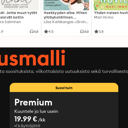
di: Jotta muut tytöt
Itsekkyyden aika: Miten
Yhden naisen huvi
sisivät kotiin
yltiöyksilöllinen
Mari Immo
ra Salminen
kulttuurimme sai
Liisa Keltikangas-Järvinen
meidät voimaan pahoin
.9
4.5
3.8
ausmalli
ta suosituksista, viikottaisista uutuuksista sekä turvallisest
Suosituin
Premium
Kuuntele ja lue usein
19.99 €
/kk
1 käyttäjätili