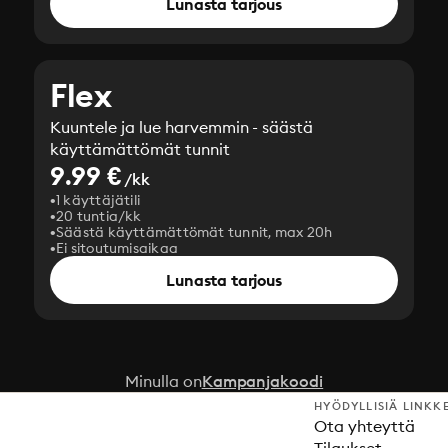
Lunasta tarjous
Flex
Kuuntele ja lue harvemmin - säästä
käyttämättömät tunnit
9.99 €
/kk
1 käyttäjätili
20 tuntia/kk
Säästä käyttämättömät tunnit, max 20h
Ei sitoutumisaikaa
Lunasta tarjous
Minulla on
Kampanjakoodi
HYÖDYLLISIÄ LINKK
Ota yhteyttä