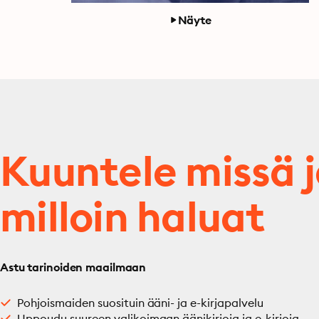
Näyte
Kuuntele missä 
milloin haluat
Astu tarinoiden maailmaan
Pohjoismaiden suosituin ääni- ja e-kirjapalvelu
Uppoudu suureen valikoimaan äänikirjoja ja e-kirjoja