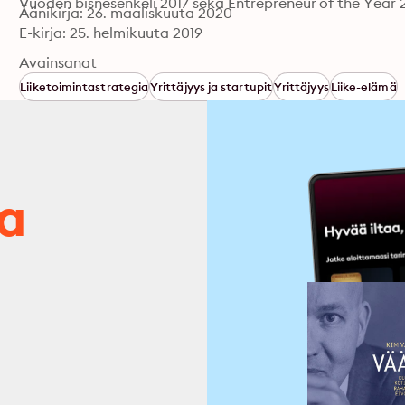
Vuoden bisnesenkeli 2017 sekä Entrepreneur of the Year 
Äänikirja: 26. maaliskuuta 2020
E-kirja: 25. helmikuuta 2019
Avainsanat
Liiketoimintastrategia
Yrittäjyys ja startupit
Yrittäjyys
Liike-elämä
ja