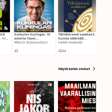
stä
Kukkulan Kuningas: 10
Tähtäimessä osakkeet:
Yritys
Katleena Kortesuo, Andrei Koivumäki
askelta itsesi
Kuinka kääntää
kuning
johtamiseen
Mika D. Rubanovitsch
tappiotkin voitoiksi
Heikki Keskiväli
miten
Panu 
Näytä kaikki otsikot