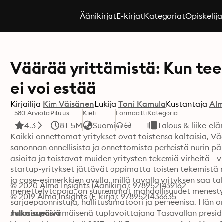
Äänikirjat
E-kirjat
Kategoriat
Opiskelij
Väärää yrittämistä: Kun teet
ei voi estää
Kirjailija
Kim Väisänen
Lukija
Toni Kamula
Kustantaja
Alm
580 Arviota
Pituus
Kieli
Formaatti
Kategoria
4.3
8T 5M
Suomi
Talous & liike-el
Kaikki onnettomat yritykset ovat toistensa kaltaisia, Vää
sanonnan onnellisista ja onnettomista perheistä nurin pä
asioita ja toistavat muiden yritysten tekemiä virheitä -
startup-yritykset jättävät oppimatta toisten tekemistä 
ja case-esimerkkien avulla, millä tavalla yrityksen saa ta
© 2020 Alma Insights (Äänikirja): 9789521439162
menettelytapoja, on suuremmat mahdollisuudet menestyä. 
© 2019 Alma Insights (E-kirja): 9789521436635
sarjaepaonnistuja, hallitusamatoori ja perheenisa. Hän on
muassa ensimmäisenä tuplavoittajana Tasavallan presiden
Julkaisupäivä