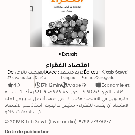
Extrait
اقتصاد الفقراء
De
أيهيجيت بانرجي
Avec :
كريم مسعد
Éditeur
Kitab Sawti
57 évaluations
Durée
Langue
Format
Catégorie
4
17h 12min
Arabe
Économie et 
«كتاب رائع ورؤية ثاقبة... حول حقيقة قضية الفقر» أمارتيا سن، 
جائزة نوبل في الاقتصاد «كتاب لا غنى عنه... أفضل ما ينبغي لعلم 
الاقتصاد أن يقدمه للفقراء» ستيفن د. ليفيت، أستاذ علم الاقتصاد 
في جامعة شيكاغو
© 2019 Kitab Sawti (Livre audio): 9789177876977
Date de publication