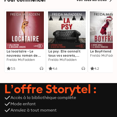
La locataire - Le
La psy: Elle connaît
Le Boyfriend
nouveau roman de
tous vos secrets,
Freida McFadde
l'autrice de La femme
Freida McFadden
découvrez les siens ...
Freida McFadden
de ménage
3.5
4.6
4.2
L’offre Storytel :
Accès à la bibliothèque complète
Mode enfant
Annulez à tout moment