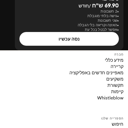
69.90 ש"ח
/חודש
2 חשבונות
גישה בלתי מוגבלת
שני חשבונות
האזנה וקריאה בלי הגבלה
אפשר לבטל בכל עת
נסה עכשיו
חֶברָה
מידע כללי
קריירה
מאפיינים חדשים באפליקציה
משקיעים
תקשורת
קיימות
Whistleblow
הספרייה שלנו
חיפוש