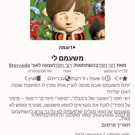
דוגמה
משעמם לי
מאת
רוני חפר
בהשתתפות:
רוני חפר
הוצאה לאור
Storyside
32 דירוגים
משך
שפה
פורמט
קטגוריה
4
0 שעות ו-11 דקות
עברית
עיון
רוני חפר ("האוצר של צ'מבלו", "סיפורי חיזרים" ו"פומי – סיפור 
על טפיר") לוקח את הקוראים למסע משעשע, מטורף וממש לא 
משעמם שבסופו מגלים שלפעמים לא כל כך נורא להשתעמם 
© 2021 Storyside (ספר מוקלט): 9789152195970
קצת...
תאריך פרסום
ספר מוקלט: 1 באוגוסט 2021