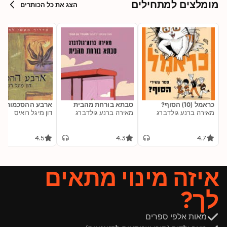
מומלצים למתחילים
הצג את כל הכותרים
כראמל (10) הסוף?
סבתא בורחת מהבית
ארבע ההסכמות
מאירה ברנע גולדברג
מאירה ברנע גולדברג
דון מיגל רואיס
4.5
4.3
4.7
איזה מינוי מתאים
לך?
מאות אלפי ספרים