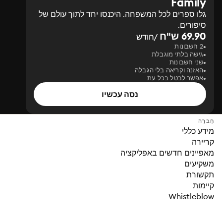
Family
גלו ספרים לכל המשפחה. היכנסו יחד לתוך עולם של
סיפורים.
69.90 ש"ח
/חודש
2 חשבונות
גישה בלתי מוגבלת
שני חשבונות
האזנה וקריאה בלי הגבלה
אפשר לבטל בכל עת
נסה עכשיו
חֶברָה
מידע כללי
קריירה
מאפיינים חדשים באפליקציה
משקיעים
תקשורת
קיימות
Whistleblow