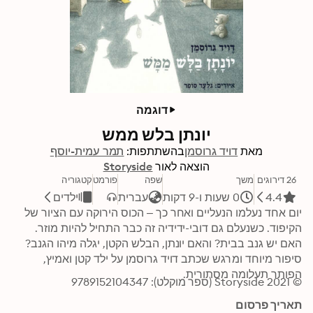
דוגמה
יונתן בלש ממש
מאת
דויד גרוסמן
בהשתתפות:
תמר עמית-יוסף
הוצאה לאור
Storyside
26 דירוגים
משך
שפה
פורמט
קטגוריה
4.4
0 שעות ו-9 דקות
עברית
ילדים
יום אחד נעלמו הנעליים ואחר כך – הכוס הירוקה עם הציור של 
הקיפוד. כשנעלם גם דובי-ידידיה זה כבר התחיל להיות מוזר. 
האם יש גנב בבית? והאם יונתן, הבלש הקטן, יגלה מיהו הגנב? 
סיפור מיוחד ומרגש שכתב דויד גרוסמן על ילד קטן ואמיץ, 
הפותר תעלומה מסתורית.
© 2021 Storyside (ספר מוקלט): 9789152104347
תאריך פרסום