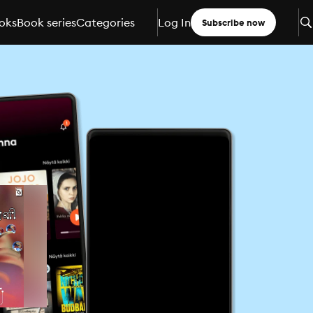
oks
Book series
Categories
Log In
Subscribe now