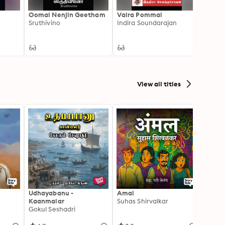
Oomai Nenjin Geetham
Vaira Pommai
Paath
Sruthivino
Indira Soundarajan
Kalac
View all titles
Udhayabanu -
Amal
Franci
Kaanmalar
Suhas Shirvalkar
T D R
Gokul Seshadri