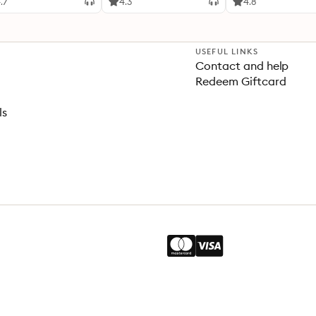
.7
4.3
4.8
USEFUL LINKS
Contact and help
Redeem Giftcard
ls