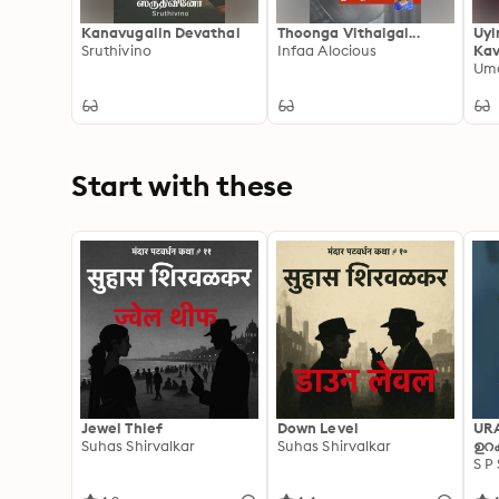
Kanavugalin Devathai
Thoonga Vithaigal...
Uyi
Sruthivino
Infaa Alocious
Kav
Um
Start with these
Jewel Thief
Down Level
UR
Suhas Shirvalkar
Suhas Shirvalkar
ഉറക
S P