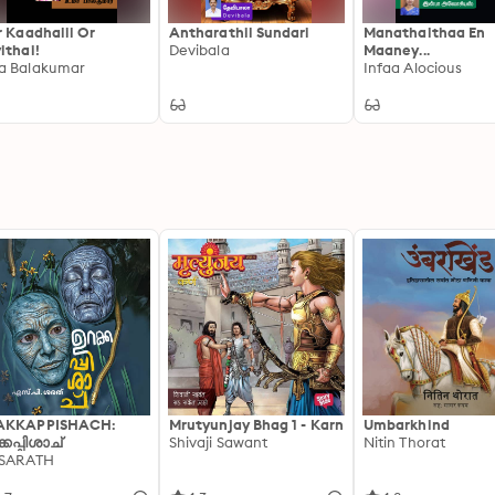
r Kaadhalil Or
Antharathil Sundari
Manathaithaa En
ithai!
Devibala
Maaney...
a Balakumar
Infaa Alocious
AKKAPPISHACH:
Mrutyunjay Bhag 1 - Karn
Umbarkhind
്കപ്പിശാച്
Shivaji Sawant
Nitin Thorat
 SARATH