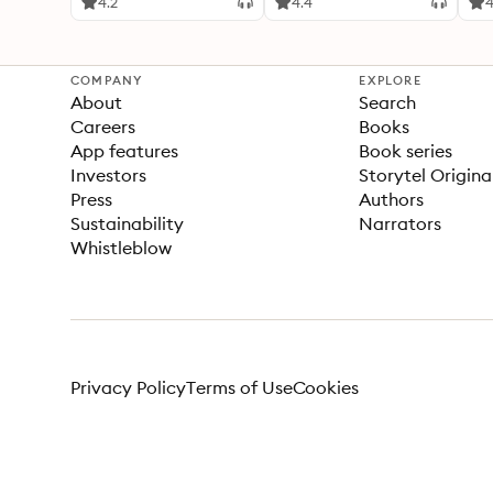
4.2
4.4
4
COMPANY
EXPLORE
About
Search
Careers
Books
App features
Book series
Investors
Storytel Origina
Press
Authors
Sustainability
Narrators
Whistleblow
Privacy Policy
Terms of Use
Cookies