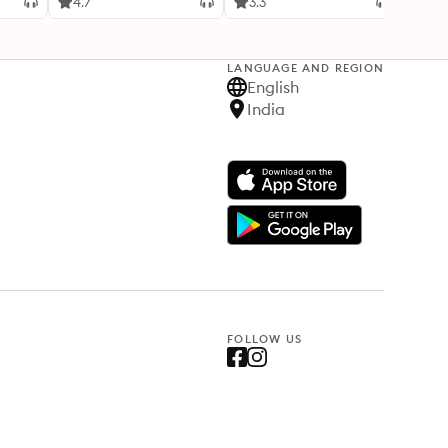
4.7
3.3
4.1
LANGUAGE AND REGION
English
India
FOLLOW US