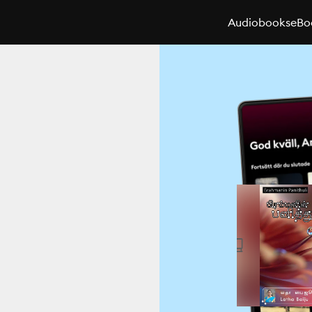
Audiobooks
eBo