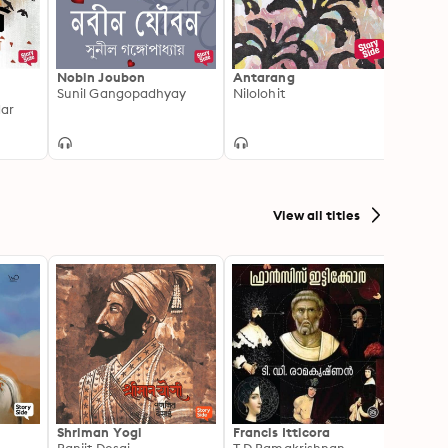
Nobin Joubon
Antarang
Durlo
i
Sunil Gangopadhyay
Nilolohit
Romac
ar
Multip
View all titles
Shriman Yogi
Francis Itticora
Amal