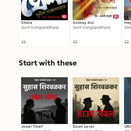
Khela
Kothay Alo
Hay
Sunil Gangopadhyay
Sunil Gangopadhyay
Sa
Start with these
Jewel Thief
Down Level
UR