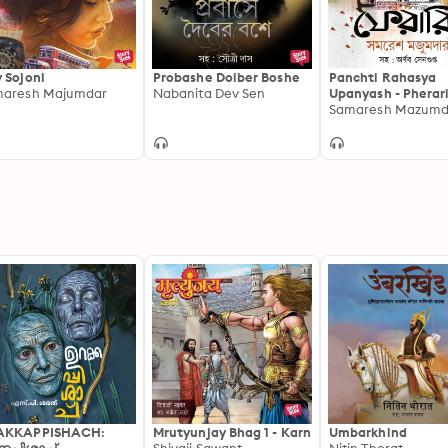
 Sojoni
Probashe Doiber Boshe
Panchti Rahasya
maresh Majumdar
Nabanita Dev Sen
Upanyash - Pherar
Samaresh Mazumd
AKKAPPISHACH:
Mrutyunjay Bhag 1 - Karn
Umbarkhind