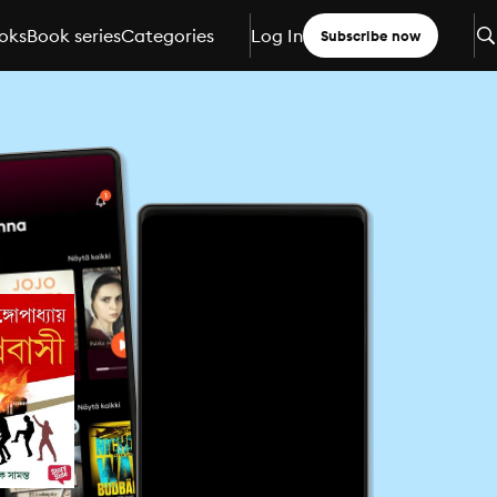
oks
Book series
Categories
Log In
Subscribe now