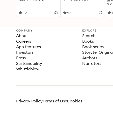
Suhas Shirvalkar
Suhas Shirvalkar
ഉറക
S P
4.2
4.4
4
COMPANY
EXPLORE
About
Search
Careers
Books
App features
Book series
Investors
Storytel Origina
Press
Authors
Sustainability
Narrators
Whistleblow
Privacy Policy
Terms of Use
Cookies