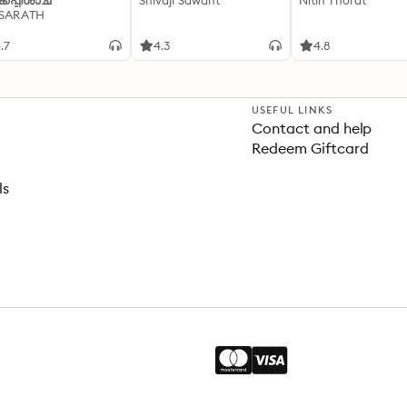
്കപ്പിശാച്
Shivaji Sawant
Nitin Thorat
 SARATH
.7
4.3
4.8
USEFUL LINKS
Contact and help
Redeem Giftcard
ls