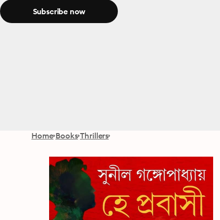
Subscribe now
Home
Books
Thrillers