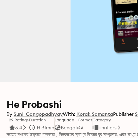
He Probashi
By
Sunil Gangopadhyay
With:
Korak Samanta
Publisher
S
29 Ratings
Duration
Language
Format
Category
3.4
1H 31min
Bengali
Thrillers
সত্তর দশকের উত্তাল কলকাতা , দিনবদলের স্বপ্নে বিভোর যুব সম্প্রদায়, এরই মধ্যে র