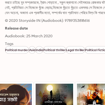
করতে চাইছে যুব সম্প্রদায়কে, ট্রাম পোড়ানো , স্কুল জ্বালানো সেইসময়ের রোজকার ঘ
নেই, প্রতিনিয়ত সে নিজেকে খুঁজে বেড়ায়,নিজেকে খুঁড়তে খুঁড়তে একসময় সে নিজেকে কো
যেন অচেনা, অজানা এক প্রবাসীর মতো, সম্পর্কের ঘাত প্রতিঘাত পেরিয়ে বিল্ব কি পারবে ন
© 2020 Storyside IN (Audiobook): 9789353818616
Release date
Audiobook: 25 March 2020
Tags
Political murder
Asia
India
Political thriller
Legal thriller
Political Ficti