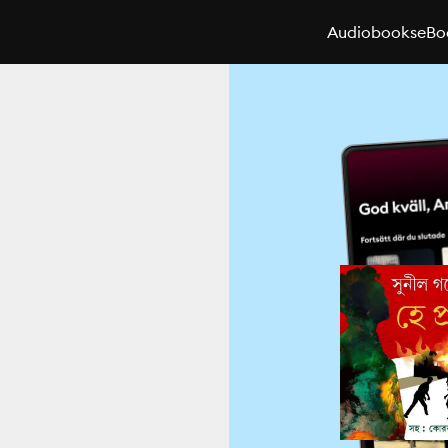
Audiobooks
eBo