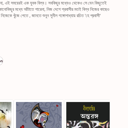
টনা, এই সময়েরই এক যুবক বিল্ব। সবকিছুর মধ্যেও থেকেও সে যেন কিছুতেই 
নোকিছুর মধ্যে আঁটাতে পারেনা, নিজ দেশে প্রবাসীর মতই বিল্ব নিজের কাছেও 
িজেকে খুঁজে পেতে , জানতে শুনুন সুনীল গঙ্গোপাধ্যায় রচিত 'হে প্রবাসী'
on