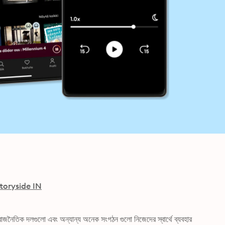
toryside IN
াজনৈতিক দলগুলো এবং অন্যান্য অনেক সংগঠন গুলো নিজেদের স্বার্থে ব্যবহার 