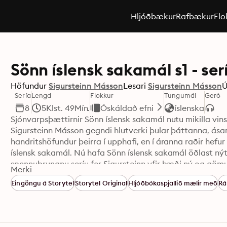
Hljóðbækur
Rafbækur
Flo
Sönn íslensk sakamál s1 - ser
Höfundur
Sigursteinn Másson
Lesari
Sigursteinn Másson
Ú
Sería
Lengd
Flokkur
Tungumál
Gerð
8
5Klst. 49Mín.
Óskáldað efni
íslenska
Sjónvarpsþættirnir Sönn íslensk sakamál nutu mikilla vin
Sigursteinn Másson gegndi hlutverki þular þáttanna, ás
handritshöfundur þeirra í upphafi, en í áranna raðir hefur
íslensk sakamál. Nú hafa Sönn íslensk sakamál öðlast nýtt 
spennuþrungnu seríu fer Sigursteinn yfir bæði ný og gömul 
Merki
Heimildaöflun og aðstoð við handrit: Þórunn Kristjánsdóttir
Eingöngu á Storytel
Storytel Original
Hljóðbókaspjallið mælir með
Rá
sjónvarpsþáttum er birt með góðfúslegu leyfi framleiðen