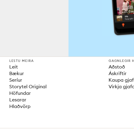
LESTU MEIRA
GAGNLEGIR 
Leit
Aðstoð
Bækur
Áskriftir
Seríur
Kaupa gjaf
Storytel Original
Virkja gjaf
Höfundar
Lesarar
Hlaðvörp