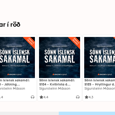
r í röð
n íslensk sakamál:
Sönn íslensk sakamál:
Sönn íslensk sakam
3 – Játning
S1E4 – Kviðrista á
S1E5 – Hryllingur á
ssumanns
ursteinn Másson
Hverfisgötu
Sigursteinn Másson
Skeiðarársandi
Sigursteinn Másso
.4
4.4
4.3