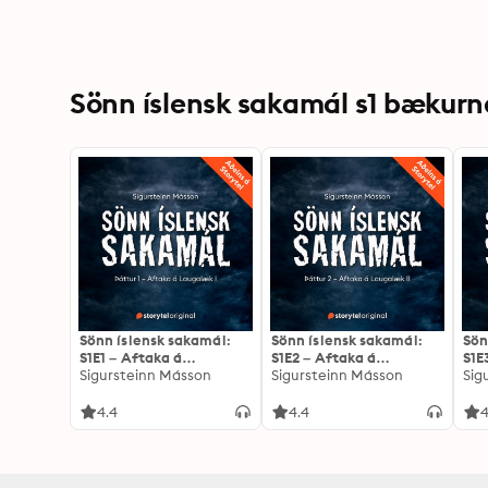
Sönn íslensk sakamál s1 bækurna
Sönn íslensk sakamál:
Sönn íslensk sakamál:
Sön
S1E1 – Aftaka á
S1E2 – Aftaka á
S1E
Laugalæk I
Sigursteinn Másson
Laugalæk II
Sigursteinn Másson
by
Sig
4.4
4.4
4