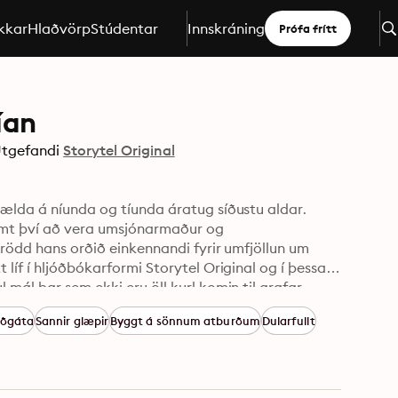
kkar
Hlaðvörp
Stúdentar
Innskráning
Prófa frítt
ían
tgefandi
Storytel Original
sælda á níunda og tíunda áratug síðustu aldar. 
amt því að vera umsjónarmaður og 
 rödd hans orðið einkennandi fyrir umfjöllun um 
líf í hljóðbókarformi Storytel Original og í þessari 
mál þar sem ekki eru öll kurl komin til grafar. 
. Tónlist: Máni Svavarsson. Efni úr eldri 
ðgáta
Sannir glæpir
Byggt á sönnum atburðum
Dularfullt
da þeirra.