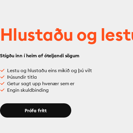
Hlustaðu og lest
Stígðu inn í heim af óteljandi sögum
Lestu og hlustaðu eins mikið og þú vilt
Þúsundir titla
Getur sagt upp hvenær sem er
Engin skuldbinding
Prófa frítt