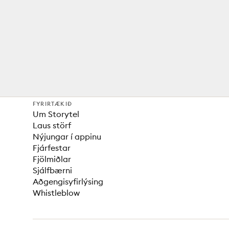
FYRIRTÆKIÐ
Um Storytel
Laus störf
Nýjungar í appinu
Fjárfestar
Fjölmiðlar
Sjálfbærni
Aðgengisyfirlýsing
Whistleblow