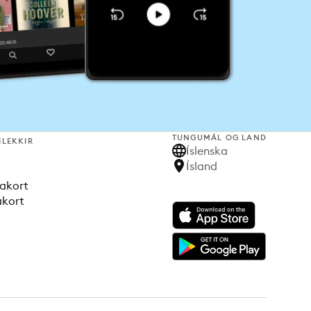
TUNGUMÁL OG LAND
HLEKKIR
Íslenska
Ísland
akort
akort