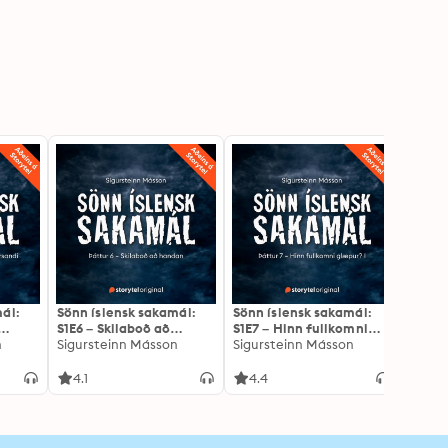
ál:
Sönn íslensk sakamál:
Sönn íslensk sakamál:
Sönn 
S1E6 – Skilaboð að
S1E7 – Hinn fullkomni
S1E8 –
n
handan
Sigursteinn Másson
glæpur? I
Sigursteinn Másson
glæpur
Sigur
4.1
4.4
4.3