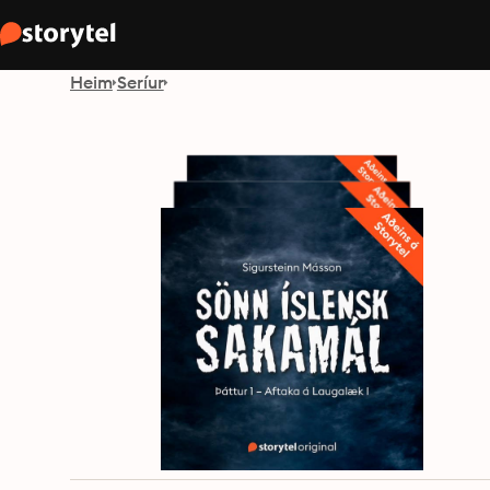
Heim
Seríur