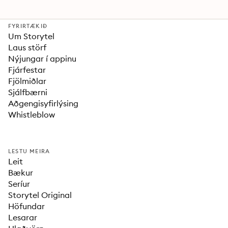
FYRIRTÆKIÐ
Um Storytel
Laus störf
Nýjungar í appinu
Fjárfestar
Fjölmiðlar
Sjálfbærni
Aðgengisyfirlýsing
Whistleblow
LESTU MEIRA
Leit
Bækur
Seríur
Storytel Original
Höfundar
Lesarar