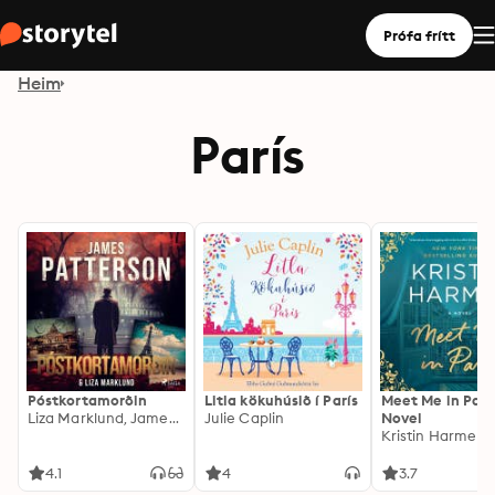
Prófa frítt
Heim
París
Póstkortamorðin
Litla kökuhúsið í París
Meet Me in Pari
Liza Marklund, James Patterson
Julie Caplin
Novel
Kristin Harmel
4.1
4
3.7