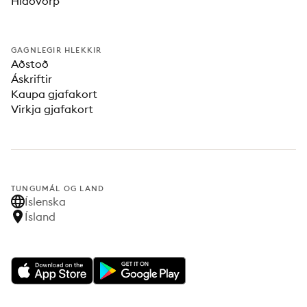
Hlaðvörp
GAGNLEGIR HLEKKIR
Aðstoð
Áskriftir
Kaupa gjafakort
Virkja gjafakort
TUNGUMÁL OG LAND
Íslenska
Ísland