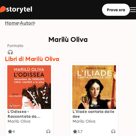
Prova ora
Home
Autori
Marilù Oliva
Formato
Libri di Marilù Oliva
L'Odissea -
L’Iliade cantata dalle
Raccontata da
dee
Penelope, Circe,
Marilù Oliva
Marilù Oliva
Calipso e le altre
4
3.7