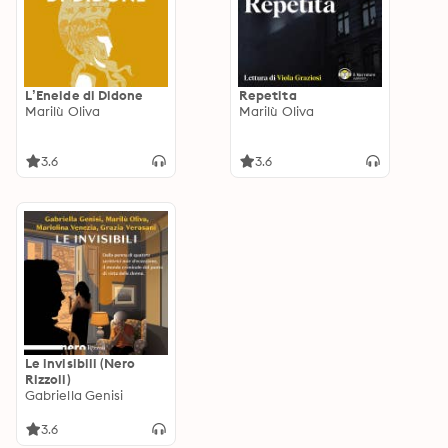
L’Eneide di Didone
Repetita
Marilù Oliva
Marilù Oliva
3.6
3.6
Le invisibili (Nero
Rizzoli)
Gabriella Genisi
3.6