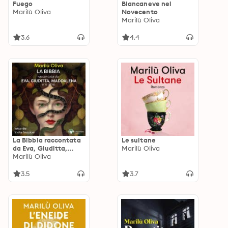
Fuego
Biancaneve nel
Marilù Oliva
Novecento
Marilù Oliva
3.6
4.4
La Bibbia raccontata
Le sultane
da Eva, Giuditta,
Marilù Oliva
Maddalena e le altre
Marilù Oliva
3.5
3.7