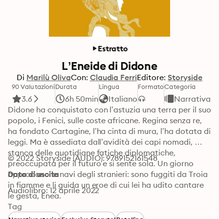
Estratto
L’Eneide di Didone
Di
Marilù Oliva
Con:
Claudia Ferri
Editore:
Storyside
90 Valutazioni
Durata
Lingua
Formato
Categoria
3.6
6h 50min
Italiano
Narrativa
Didone ha conquistato con l’astuzia una terra per il suo 
popolo, i Fenici, sulle coste africane. Regina senza re, 
ha fondato Cartagine, l’ha cinta di mura, l’ha dotata di 
leggi. Ma è assediata dall’avidità dei capi nomadi, 
stanca delle quotidiane fatiche diplomatiche, 
© 2022 Storyside (AUDIO): 9789152161548
preoccupata per il futuro e si sente sola. Un giorno 
approdano le navi degli stranieri: sono fuggiti da Troia 
Data di uscita
in fiamme e li guida un eroe di cui lei ha udito cantare 
Audiolibro: 12 aprile 2022
le gesta, Enea. 

Tag
Comincia così una delle più grandi storie d’amore, 