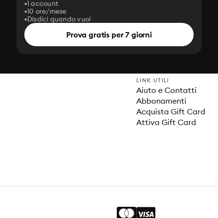
1 account
10 ore/mese
Disdici quando vuoi
Prova gratis per 7 giorni
LINK UTILI
Aiuto e Contatti
Abbonamenti
Acquista Gift Card
Attiva Gift Card