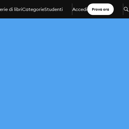
erie di libri
Categorie
Studenti
Accedi
Prova ora