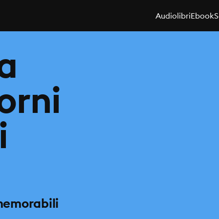
Audiolibri
Ebook
S
za
iorni
i
 memorabili