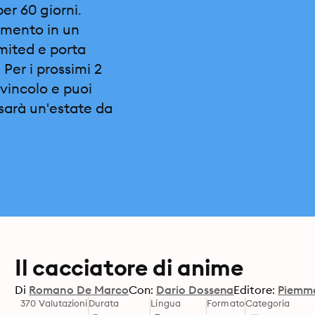
per 60 giorni.
omento in un
imited e porta
 Per i prossimi 2
vincolo e puoi
sarà un'estate da
Il cacciatore di anime
Di
Romano De Marco
Con:
Dario Dossena
Editore:
Piemm
370 Valutazioni
Durata
Lingua
Formato
Categoria