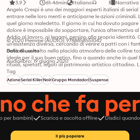
3.9
6h 46min
Italiano
Narrativa
Angelo Crespi è uno dei maggiori esperti italiani di serial 
entrare nelle loro menti e anticiparne le azioni criminali. 
quel giorno maledetto. Il giorno in cui ha dovuto pagare
dolore è impossibile da sopportare, l'unica alternativa al 
Addio al lavoro, ai legami, persino alla propria identità.
© 2020 Piemme (AUDIO): 9788858551042
un'esistenza diversa, cercando di venire a patti con i fan
defilato, avvolto nella placida atmosfera delle colline to
Data di uscita
ideale per il suo buen retiro, fino a quando anche in quel
Audiolibro: 19 giugno 2020
rituali, spietati, legati al patrimonio artistico cittadin
Rambaldi del reparto operativo dei Carabinieri. Un uomo 
Tag
Ma quando la sua indagine si rivela più complessa del pr
Azione
Serial Killer
Noir
Gruppo Mondadori
Suspense
Crespi di gettarsi ancora una volta nella mischia per aiuta
ano che fa per
anime, dunque, si profila una nuova sfida e stavolta potr
o per bambini)
Scarica e ascolta offline
Disdici quando
Il più popolare