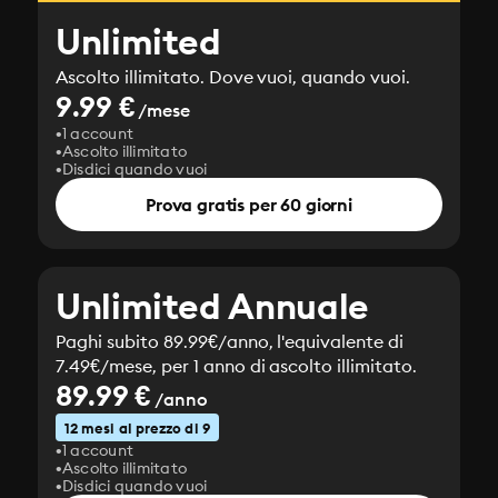
Unlimited
Ascolto illimitato. Dove vuoi, quando vuoi.
9.99 €
/mese
1 account
Ascolto illimitato
Disdici quando vuoi
Prova gratis per 60 giorni
Unlimited Annuale
Paghi subito 89.99€/anno, l'equivalente di
7.49€/mese, per 1 anno di ascolto illimitato.
89.99 €
/anno
12 mesi al prezzo di 9
1 account
Ascolto illimitato
Disdici quando vuoi