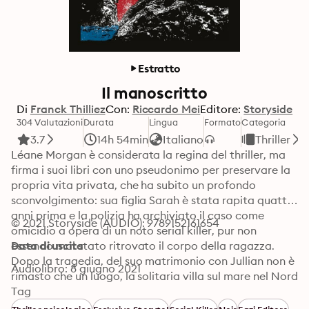
Estratto
Il manoscritto
Di
Franck Thilliez
Con:
Riccardo Mei
Editore:
Storyside
304 Valutazioni
Durata
Lingua
Formato
Categoria
3.7
14h 54min
Italiano
Thriller
Léane Morgan è considerata la regina del thriller, ma 
firma i suoi libri con uno pseudonimo per preservare la 
propria vita privata, che ha subito un profondo 
sconvolgimento: sua figlia Sarah è stata rapita quattro 
anni prima e la polizia ha archiviato il caso come 
© 2021 Storyside (AUDIO): 9789152161654
omicidio a opera di un noto serial killer, pur non 
essendo mai stato ritrovato il corpo della ragazza. 
Data di uscita
Dopo la tragedia, del suo matrimonio con Jullian non è 
Audiolibro: 8 giugno 2021
rimasto che un luogo, la solitaria villa sul mare nel Nord 
della Francia che Léane ha ormai abbandonato da 
Tag
tempo; ma quando il marito viene brutalmente 