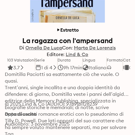
Estratto
La ragazza con l'ampersand
Di
Ornella De Luca
Con:
Marta De Lorenzis
Editore:
Lind & Co
103 Valutazioni
Serie
Durata
Lingua
Formato
Categ
3.7
1 di 4
9h 17min
Italiano
Gia
Domitilla Paciotti sa esattamente ciò che vuole. O 
quasi.

Trent’anni, single incallita e una doppia identità da 
difendere: di giorno, Domitilla veste i panni dell’algida 
editrice della Memory Publishing, specializzata in 
© 2025 Lind & Co (AUDIO): 9789181128239
biografie storiche e memoriali; di notte, scrive 
appassionanti romance erotici con lo pseudonimo di 
Data di uscita
Tilly D. Powell. Due lati opposti del suo carattere che 
Audiolibro: 3 novembre 2025
ha sempre voluto mantenere separati, ma per salvare 
la sua azienda dalla bancarotta, qualche 
Tag