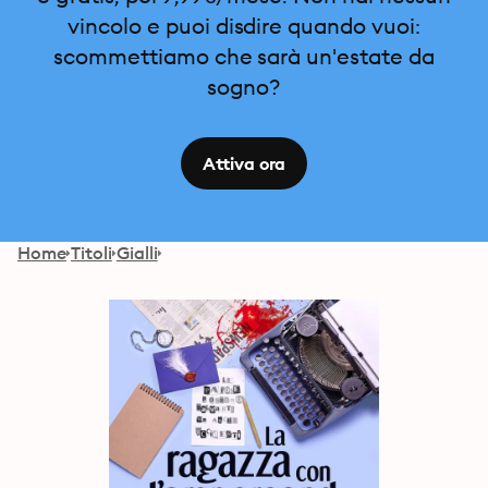
vincolo e puoi disdire quando vuoi:
scommettiamo che sarà un'estate da
sogno?
Attiva ora
Home
Titoli
Gialli