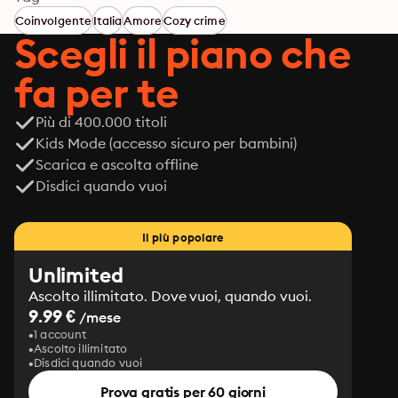
compromesso dovrà pur accettarlo. Così, dopo un 
Coinvolgente
Italia
Amore
Cozy crime
faticoso rebranding, in redazione arrivano centinaia di 
Scegli il piano che
manoscritti, tra cui un thriller mozzafiato a cui 
mancano le ultime venti pagine.

fa per te
Peccato che il talentuoso autore sia scomparso nel 
nulla e che la trama somigli un po’ troppo a un reale 
Più di 400.000 titoli
cold case.
Kids Mode (accesso sicuro per bambini)
Scarica e ascolta offline
Disdici quando vuoi
Il più popolare
Unlimited
Ascolto illimitato. Dove vuoi, quando vuoi.
9.99 €
/mese
1 account
Ascolto illimitato
Disdici quando vuoi
Prova gratis per 60 giorni