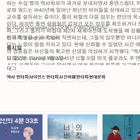
하는 수십 명의 역사학자가 과거로 보내지면서 혼란스럽다. 마
로피 워드는 1940년에 일어난 피난민 아이들을 상대하고 있으
교수를 설득하는 중이다. 폴리 처칠의 다음 임무는 런던의 
이다. 하지만 돌연 실험실은 갑자기 모든 임무를 취소하거나 
© 2020 Storyside (오디오북): 9789179414252
피, 그리고 폴리가 마침내 제2차 세계대전에 도착했을 때 상
리고 폭발물 수거 작업에 직면하는데, 그들의 임무뿐만 아니라
번역자: Yong-jun Choi
다는 느낌이 점점 커지고 있다. 한때 신뢰할 수 있었던 시간 
출시일
의 영웅들은 자신들의 확고한 신념을 의심하기 시작했다. “역사
니 윌리스 Connie Willis1945년 12월 31일 미국 콜로
오디오북: 2020년 7월 3일
스다. 오랫동안 교사로 일하면서 여러 잡지에 작품을 기고했지만
태그
감시원」이 휴고상과 네뷸러상을 동시에 수상하며 주목받기 시
역사 판타지
사이언스 판타지
시간여행
판타지
현대문학
『화재감시원』(1985)은 그해 [뉴욕 타임스] 주목할 만한 
이북』(1992), 『개는 말할 것도 없고』(1998), 『블랙아웃』(
행 연작의 모태가 되기도 했는데, 옥스퍼드 시간 여행 연작은
을 남기기도 했다.첫 번째 장편 소설 『링컨의 꿈』(1987)으
으로 휴고상과 네뷸러상은 물론 로커스상을 휩쓸었고, 1998년
21세기로 이어지는 SF 문학계에 코니 윌리스 전성시대의 문을 열
로 휴고상과 네뷸러상, 로커스상을 동시에 석권하며 다시 한 번
는 그동안 장단편을 넘나드는 왕성한 작품 발표로 휴고상 11회, 
메이저 SF 문학상을 받은 작가로 손꼽히며, 2009년 SF 명예