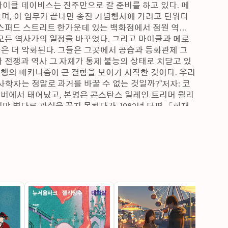
이클 데이비스는 진주만으로 갈 준비를 하고 있다. 메
며, 이 임무가 끝나면 종전 기념행사에 가려고 던워디 
옥스퍼드 스트리트 한가운데 있는 백화점에서 점원 역할
모든 역사가의 일정을 바꾸었다. 그리고 마이클과 메로
황은 더 악화된다. 그들은 그곳에서 공습과 등화관제 그
 전쟁과 역사 그 자체가 통제 불능의 상태로 치닫고 있
여행의 메커니즘이 큰 결함을 보이기 시작한 것이다. 우리
학자는 정말로 과거를 바꿀 수 없는 것일까?”저자: 코
라도 주 덴버에서 태어났고, 본명은 콘스탄스 일레인 트리머 윌리
 별다른 관심을 끌지 못하다가, 1982년 단편 「화재
작했다. 단편 「화재감시원」을 표제로 한 단편집 
책으로 선정되었다. 단편 「화재감시원」은 이후 『둠즈데
2010), 『올클리어』(2010)로 이어지는 옥스퍼드 시간 여
 전 작품이 휴고상과 네뷸러상을 받는 전무후무한 기록
로 존 캠벨상을 받았고, 1992년에 발표한 『둠즈데이북』
에 발표한 『개는 말할 것도 없고』로 20세기 후반에서 
었고, 12년 만에 발표한 이 책 『블랙아웃』(2010)으
 시간 여행 SF의 절대 강자임을 증명했다. 코니 윌리스
네뷸러상 7회, 로커스상 12회 수상 등 역사상 가장 많은 
의 전당에 헌정되었다. 2011년에는 그 모든 업적과 공로를 