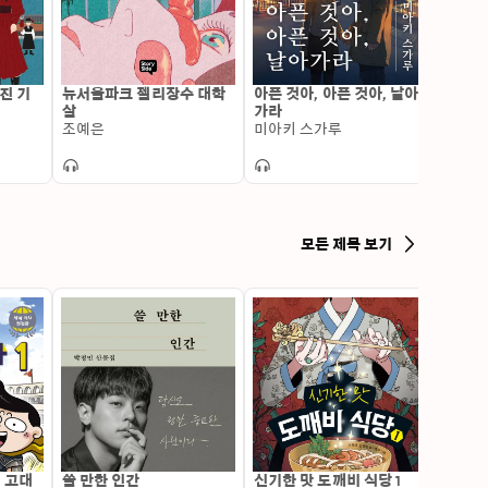
의 반열에 올랐다.코니 윌리스는 칠순이 넘은 나이에도 불
 옥스퍼드 시간 여행 시리즈 외에 휴고상과 네뷸러상 
 『화재감시원』(2015)과 『여왕마저도』(2016)를 비
한 소통과 사랑을 다룬 『크로스토크』(2016), 크리스마
진 기
뉴서울파크 젤리장수 대학
아픈 것아, 아픈 것아, 날아
늑대 
(2017), 『고양이 발 살인사건』(2017) 등이 번역 소
살
가라
최은
과를 졸업했으며, 미국 미시간 대학교에서 이온 추진 
조예은
미아키 스가루
재는 플라스마를 연구한다. 『이 세상을 다시 만들자』(헨
했다. 열린책들의 『경계 소설선』, 시공사의 『그리폰 
. J. 체리의 『다운빌로 스테이션』, 데이비드 브린의 
클 프레인의 『곤두박질』, 제임스 매튜 배리의 『피터 
 말할 것도 없고』, 『둠즈데이 북』(코니 윌리스), 
모든 제목 보기
 해리스), 『죽은 자에게 걸려 온 전화』(존 르카레), 
 레스닉), 『마지막 기회』(더글러스 애덤스, 마크 카워
진아KBS 32기 성우로, ‘명탐정 코난’의 지훈, ‘핀과 제
 ‘토이 스토리 4’의 제시, ‘라이온 킹’의 센지 등을 맡
을 통해 책 낭독에도 오랜 경험을 갖고 있다.출판사 서평:
기찬 옥스퍼드의 역사학도 세 명이 제2차 세계대전을 
 반응을 보기 위해서, 다른 한 명은 런던 지하철의 공습 
르크 철수 때 보통 사람들이 얼마나 열심히 활약했는지 직
억양을 쓰게 하는 뇌 임플란트까지 했는데 일정이 꼬였
 아니, 어쩌면 예상 가능했던 일인지도 모릅니다. 시간 
: 고대
쓸 만한 인간
신기한 맛 도깨비 식당 1
변신 