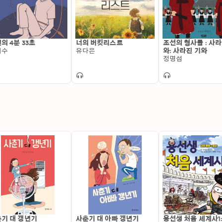
아울러, 역사상 28번째로 ‘그랜드 마스터상’을 받으며 명인
구하고 여전히 활발한 작품 활동을 이어가고 있으며, 국내에도
등 메이저 문학상을 수상한 중단편을 모은 ‘코니 윌리스 걸작선’
롯, 유행의 근원을 추적한 『양 목에 방울달기』(2016), 완벽
의 4분 33초
너의 버킷리스트
조선의 형사들 : 사라
스 단편집 『빨간 구두 꺼져! 나는 로켓 무용단이 되고 싶었다고!』
서수
유다은
와: 사라진 기와
개되어 있다.역자: 최용준대전에서 태어나 서울대학교 천문학
정명섭
엔진에 대한 연구로 항공 우주 공학 박사 학위를 받았다. 현
리 페트로스키)로 제17회 과학기술 도서상 번역 부문을 수상
북스』, 샘터사의 『외국 소설선』을 기획했다.옮긴 책으로는 C
『스타타이드 라이징』, 아이작 아시모프의 『아자젤』, 마이
팬』, 『핑거스미스』, 『벨벳 애무하기』(세라 워터스), 『개는
『어두워지면 일어나라』, 『댈러스의 살아 있는 시체들』(샬레인
『이상한 나라의 앨리스』(루이스 캐럴), 『키리냐가』(마이클
다인), 『바람의 열두 방향』(어슐러 르 귄) 등이 있다.낭독자: 전
이크의 어드벤처 타임’의 비모, ‘갓파 쿠와 여름방학을’의 코이치,
았다. KBS 라디오 극장, 라디오 문학관, 소설 극장 등의 방송
옥스퍼드 시간 여행 시리즈의 팬들에게 알립니다아직 젊고 활
향해 강하합니다. 한 명은 독일군의 공습에 대한 런던 시민들의
대비 시스템을 직접 점검하기 위해서, 또 다른 한 명은 됭케
접 확인하기 위해서(사실 이 친구는 진주만에 가려고 미국식 
습니다). 그리고 늘 그랬듯 예상치 못했던 일들이 벌어집니다.
기 대 갱년기
사춘기 대 아빠 갱년기
용선생 처음 세계사1