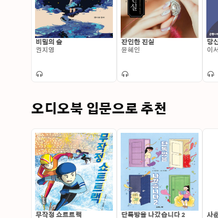
비밀의 숲
잔인한 진실
당신
권지영
윤혜인
이
오디오북 입문으로 추천
무작정 쇼트트랙
단톡방을 나갔습니다 2
사춘