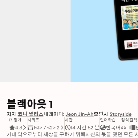
블랙아웃 1
저자
코니 윌리스
내레이터:
Jeon Jin-Ah
출판사
Storyside
17 평가
시리즈
시간
언어학습
형식
컬렉
4.3
1<1> / <2> 2
14 시간 52 분
한국어
거대 악으로부터 세상을 구하기 위해자신의 몫을 했던 모든 사