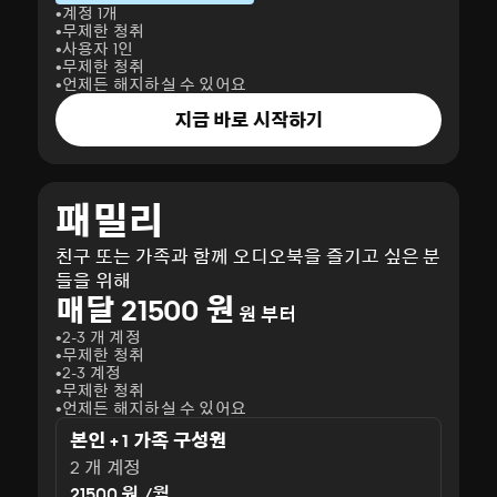
까 은근히 기대하면서 말이죠.그런데 문제가 있습니다. 이 다양
계정 1개
무제한 청취
하나의 시간 여행을 감독하는 것만으로도 정신없는 희비극이 
사용자 1인
더 정신이 없습니다. 초반에는 확실히 집중해서 읽을 필요가 
무제한 청취
들을 연출하는 데 뛰어나지만 실제로 플롯을 정리를 못 해서 
언제든 해지하실 수 있어요
보셔도 됩니다. 그래 주셔야 합니다. 이것이 코니 윌리스의 승
지금 바로 시작하기
좋게 난장판의 복잡성을 적당히 낮추는 대신에 소설/문학 작
자 첫 장편소설인 『둠즈데이북』 때부터 소설 속의 ‘현재’는
이 ‘현재’는 『블랙아웃』에 다다르면 여러 인물의 사정이 복
로 나타나죠. 시간 여행 시스템의 복잡성이 증가하면서 더 많
패밀리
감당하기 어려운 문제가 생길 것 같지요. 얼핏 코미디처럼 보
입니다. 이 상태가 계속되면 어딘가가 약간 무너질 수도 있고,
친구 또는 가족과 함께 오디오북을 즐기고 싶은 분
『블랙아웃』은 이 드러나지 않는 긴장감이 점점 고조되면서 
들을 위해
웃. 어둠이 다가오고 있습니다.이 시리즈에서 시간 여행 네
매달 21500 원
원 부터
릴 수 없습니다. 그 모습을 직접 보여주는 『블랙아웃』의 스
2-3 개 계정
르겠습니다. 우주와 인과율의 법칙은 시간 여행을 개발하고 
무제한 청취
2-3 계정
점 수수께끼의 벽에 다가가는 옥스퍼드의 시간 여행자들은 언젠
무제한 청취
신비겠지요. 두려움이자 슬픔일 수도 있습니다. 그러나 시간 
언제든 해지하실 수 있어요
젊고 열성적이며 인간을 포함한 세상을 사랑합니다. 그들은 기
본인 + 1 가족 구성원
『올 클리어』의 어둠 속으로요.준비되셨습니까? 최고의 시간 
2 개 계정
미를 장식하게 될지도 모르는 작품 『블랙아웃』이 출격 대기
21500 원 /월