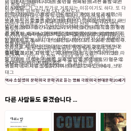
미국에서만 해마다 30만 권 이상 판매되는 고전 중의 고전
로 읽는다. 환희의 시대에 불안을 직시한 예리한 통찰력은 
이 책에 대하여:

이 되었다.

피츠제럴드가 고전 작가로 거론되는 이유이기도 하다. 또 다
미국 대학 위원회 선정 SAT 추천도서

5권의 장편과 160편의 단편을 남긴 「현대의 오르페우스」 
른 독자들에게 「개츠비」는 현실과 환상, 사랑과 사랑, 욕
1997년 피터 박스올 죽기 전에 읽어야 할 1001권의 책

프랜시스 스콧 피츠제럴드의 대표작 『위대한 개츠비』가 
망과 욕망이 맞물린 이 세계에 대한 다분히 통속적인 묘사인 
1998년 랜덤하우스 모던 라이브러리 선정 「최고의 영문 소
열린책들에서 출간되었다. 1925년에 출간된 이 작품은 주인
동시에, 술과 파티가 끊임없이 이어진 피츠제럴드의 경험에
설 100」

공 개츠비, 화자 닉, 개츠비의 라이벌 톰이라는 세 명의 독특
서 비롯된 지극히 자전적인 소설이다. 이 모든 오늘날의 독
© 2021 Storyside/열린책들 (오디오북): 9789152157381
2003년 BBC 「빅리드」 조사 「영국인들이 가장 사랑하는 
한 캐릭터를 통해 시대적 불안을 뛰어나게 묘사한 작품이다. 
자들에게 「개츠비」는 실제의 사람으로, 소설과 영화의 주
소설 100편」

번역자: 한애경
열린책들 세계문학판에서는 영문학자로서 2010년에 논문 
인공으로, 나 자신으로 끊임없이 재현되며 질문을 던진다. 
2004년 「한국 문인이 선호하는 세계 명작소설 100선」

「잭 클레이톤 감독의 「위대한 개츠비」와 "미국의 꿈"」
「다만 쫓기는 자와 쫓는 자, 바쁜 자와 피곤한 자가 있을 따
출시일
2005년 『타임』지 선정 「100대 영문 소설」

을 발표한 바 있는 한애경 교수의 번역, 피츠제럴드 연구의 
름」이며, 「새로운 세계, 실체 없이 물질적이며, 가엾은 유
2008년 하버드 서점이 뽑은 「잘 팔리는 책 20」
오디오북: 2021년 3월 27일
권위자이자 사우스캐롤라이나 대학의 교수인 매슈 J. 브루
령들이 공기처럼 꿈을 마시며 정처 없이 떠도는 세계」가 
콜리의 연구를 바탕으로 한 정확한 주석이 작품 이해를 돕는
「잿빛 환영처럼」 다가오는 이 시대에.
태그
다.
역사 소설
영미 문학
미국 문학
귀로 듣는 명화 극장
미국
현대문학
20세기
다른 사람들도 즐겼습니다 ...