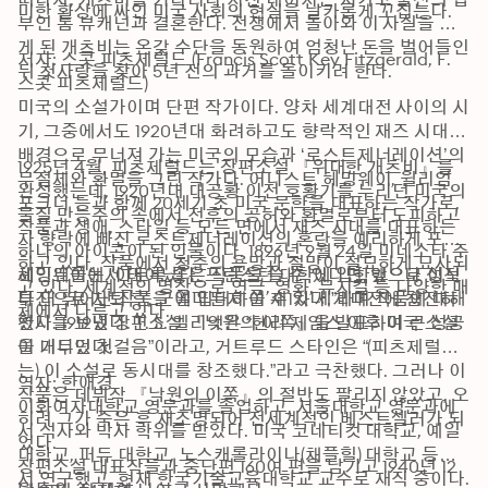
미한 환상에 싸인 미국 사회의 현실을 날카롭게 꼬집는다.
부인 톰 뷰캐넌과 결혼한다. 전쟁에서 돌아와 이 사실을 알
게 된 개츠비는 온갖 수단을 동원하여 엄청난 돈을 벌어들인 
저자: 스콧 피츠제럴드 (Francis Scott Key Fitzgerald, F. 
뒤 첫사랑을 찾아 5년 전의 과거를 돌이키려 한다.
스콧 피츠제럴드) 

미국의 소설가이며 단편 작가이다. 양차 세계대전 사이의 시
기, 그중에서도 1920년대 화려하고도 향락적인 재즈 시대를 
배경으로 무너져 가는 미국의 모습과 ‘로스트제너레이션’의 
1925년 4월, 피츠제럴드는 장편소설 『위대한 개츠비』를 
무절제와 환멸을 그린 작가다. 어니스트 헤밍웨이, 윌리엄 
완성했는데, 1920년대 대공황 이전 호황기를 누리던 미국의 
포크너 등과 함께 20세기 초 미국 문학을 대표하는 작가로, 
물질 만능주의 속에서 전후의 공허와 환멸로부터 도피하고
작품과 생애, 스타일 등 모든 면에서 재즈 시대를 대표하는 
자 향락에 빠진 로스트제너레이션의 혼란을 예리하게 포착
하나의 아이콘이 된 인물이다. 1896년 9월 24일 미네소타 주 
하고 있다. 작품에서 청춘의 욕망과 절망이 절묘하게 묘사되
세인트폴에서 태어났다. 프린스턴 대학에 입학했으나 성적 
헤밍웨이는 “이토록 좋은 작품을 쓸 수 있다면, 앞으로 이보
고 있다. 세계적인 명작으로 연극, 영화, 뮤지컬 등 다양한 매
부진으로 자퇴 후, 군에 입대하여 제1차 세계대전에 참전하
다 더 뛰어난 작품을 얼마든지 쓸 수 있다.”라며 작품에 대해 
체에서 다루고 있다.
였다. 1919년 장편소설 『낙원의 이쪽』을 발표하여 큰 성공
찬사를 보냈다. T. S. 엘리엇은 “헨리 제임스 이후 미국 소설
을 거두었다.
이 내디딘 첫걸음”이라고, 거트루드 스타인은 “(피츠제럴드
는) 이 소설로 동시대를 창조했다.”라고 극찬했다. 그러나 이 
역자: 한애경

작품은 데뷔작 『낙원의 이쪽』의 절반도 팔리지 않았고, 오
이화여자대학교 영문과를 졸업하고, 서울대학교 영문과에
히려 그가 죽은 후 재조명되어 전세계적인 베스트셀러가 되
서 석사와 박사 학위를 받았다. 미국 코네티컷 대학교, 예일 
었다.

대학교, 퍼듀 대학교, 노스캐롤라이나(채플힐) 대학교 등에
장편소설 대표작들과 중단편 160여 편을 남기고 1940년 12
서 연구했고, 현재 한국기술교육대학교 교수로 재직 중이다. 