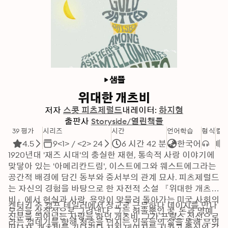
샘플
위대한 개츠비
저자
스콧 피츠제럴드
내레이터:
하지형
출판사
Storyside/열린책들
39 평가
시리즈
시간
언어학습
형식
컬
4.5
9<1> / <2> 24
6 시간 42 분
한국어
1920년대 '재즈 시대'의 충실한 재현, 통속적 사랑 이야기에 
맞닿아 있는 '아메리칸드림', 이스트에그와 웨스트에그라는 
공간적 배경에 담긴 동부와 중서부의 관계 묘사. 피츠제럴드
는 자신의 경험을 바탕으로 한 자전적 소설 『위대한 개츠
비』에서 현실과 사랑, 욕망이 맞물려 돌아가는 미국 사회의 
켄터키 주 캠프 테일러에서 장교로 근무하다 데이지를 만나 
모습을 상징적으로 그려낸다. 그는 허울뿐인 꿈, 돈과 명예
신분을 뛰어넘는 사랑을 하던 개츠비. 그가 프랑스 전선으로 
라는 껍데기를 향해 청춘을 던지는 인물들의 삶을 통해 무의
떠나자, 개츠비를 기다리다 지친 데이지는 시카고 출신의 갑