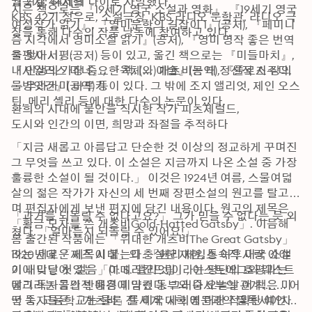
월 21일 44세의 나이로 사망했다.
낭독자: 하지형

지은 책으로는 『19세기 영국 소설과 영화』, 『19세기 영국 
KBS 42기 성우로, 소설극장, KBS 라디오 문학관, 라디오 극
여성작가 읽기』, 『영미문학의 길잡이 1』(공저), 『페미니
장을 통해 다수의 작품 낭독에 참여하고 있다.
즘 시각에서 영미소설 읽기』(공저), 『영미 명작 좋은 번역
을 찾아서』(공저) 등이 있고, 옮긴 책으로는 『미들마치』, 
출판사 서평:

『사일러스 마너』, 『육체와 예술』(공역), 『플로스 강의 
내 인생의 가장 중요한 책. (…) 개츠비는 내 정신적 지주다. 
물방앗간』(공역) 등이 있다. 그 밖에 조지 앨리엇, 제인 오스
― 무라카미 하루키
틴, 메리 셸리 등에 대한 다수의 논문이 있다.
환희의 시대에 불안을 직시한 작가 피츠제럴드,

도시와 인간의 이면, 희망과 좌절을 추적하다
「지금 새롭고 아름답고 단순한 것 이상의 정교하게 꾸며진 
그 무엇을 쓰고 있다. 이 소설은 지금까지 나온 소설 중 가장 
훌륭한 소설이 될 것이다.」 이것은 1924년 여름, 스물여덟 
살의 젊은 작가가 자신의 세 번째 장편소설의 원고를 탈고하
며 편집자에게 보낸 편지에 담긴 내용이다. 원고의 제목은 
「과거를 되돌릴 수 없다고요?」 그가 믿을 수 없다는 듯 외
「황금 모자를 쓴 개츠비Gold-Hatted Gatsby」. 이듬해 
쳤다. 「얼마든지 되돌릴 수 있어요!」
봄 출간된 작품에는 「위대한 개츠비The Great Gatsby」
라는 새로운 제목이 붙는다. 「헨리 제임스 이후 미국 소설
1920년대 「재즈 시대」의 충실한 재현, 통속적 사랑 이야
이 내디딘 첫 걸음」(T. S. 앨리엇)이라는 평단의 호평과는 
기에 맞닿아 있는 「아메리칸드림」, 이스트에그와 웨스트
달리 독자들의 반응은 미약했다. 그러나 오늘날 이 책은 미
에그라는 공간적 배경에 담긴 동부와 중서부의 관계……. 어
국 중, 고등학교는 물론 전 세계 대학 영문과의 필독서이자 
떤 독자들은 「개츠비」를 미국 사회에 대한 적확한 예언으