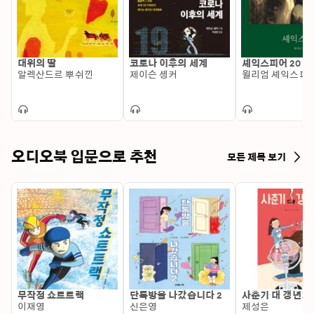
대위의 딸
코로나 이후의 세계
셰익스피어 20
알렉산드르 뿌쉬낀
제이슨 솅커
윌리엄 셰익스피
오디오북 입문으로 추천
모든 제목 보기
무작정 쇼트트랙
단톡방을 나갔습니다 2
사춘기 대 갱년기
이재영
신은영
제성은