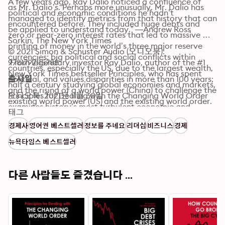
A few years ago, Ray Dalio noticed a confluence of 
as Mr. Dalio’s. Perhaps more unusually, Mr. Dalio has 
political and economic conditions he hadn’t 
managed to identify metrics from that history that can 
encountered before. They included huge debts and 
be applied to understand today.” —Andrew Ross 
zero or near-zero interest rates that led to massive 
Sorkin, The New York Times

printing of money in the world’s three major reserve 
© 2021 Simon & Schuster Audio (오디오북): 
currencies; big political and social conflicts within 
 From legendary investor Ray Dalio, author of the #1 
9781797115788
countries, especially the US, due to the largest wealth, 
New York Times bestseller Principles, who has spent 
political, and values disparities in more than 100 years; 
출시일
half a century studying global economies and markets, 
and the rising of a world power (China) to challenge the 
Principles for Dealing with the Changing World Order 
오디오북: 2021년 11월 30일
existing world power (US) and the existing world order. 
examines history’s most turbulent economic and 
The last time that this confluence occurred was 
태그
political periods to reveal why the times ahead will 
between 1930 and 1945. This realization sent Dalio on a 
경제사
영어권 베스트셀러
정보를 주네요
리더십
비즈니스
경제
likely be radically different from those we’ve 
search for the repeating patterns and cause/effect 
experienced in our lifetimes—and to offer practical 
뉴욕타임스 베스트셀러
relationships underlying all major changes in wealth 
advice on how to navigate them well. 
and power over the last 500 years.

다른 사람들도 즐겼습니다 ...
In this remarkable and timely addition to his Principles 
series, Dalio brings readers along for his study of the 
major empires—including the Dutch, the British, and 
the American—putting into perspective the “Big Cycle” 
that has driven the successes and failures of all the 