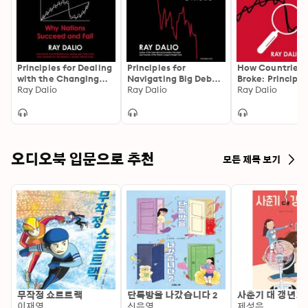
world’s major countries throughout history. He reveals 
the timeless and universal forces behind these shifts 
and uses them to look into the future, offering 
practical principles for positioning oneself for what’s 
Principles for Dealing
Principles for
How Countries 
ahead.
with the Changing
Navigating Big Debt
Broke: Principle
World Order: Why
Ray Dalio
Crises
Ray Dalio
Navigating the 
Ray Dalio
Nations Succeed or
Debt Cycle, Wh
Fail
We Are Headed
What We Shoul
오디오북 입문으로 추천
모든 제목 보기
무작정 쇼트트랙
단톡방을 나갔습니다 2
사춘기 대 갱년기
이재영
신은영
제성은