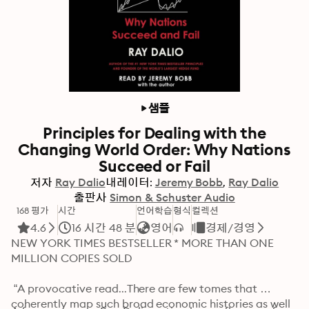
샘플
Principles for Dealing with the
Changing World Order: Why Nations
Succeed or Fail
저자
Ray Dalio
내레이터:
Jeremy Bobb
Ray Dalio
출판사
Simon & Schuster Audio
168 평가
시간
언어학습
형식
컬렉션
4.6
16 시간 48 분
영어
경제/경영
NEW YORK TIMES BESTSELLER * MORE THAN ONE 
MILLION COPIES SOLD

 “A provocative read...There are few tomes that 
coherently map such broad economic histories as well 