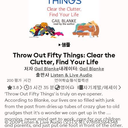
샘플
Throw Out Fifty Things: Clear the
Clutter, Find Your Life
저자
Gail Blanke
내레이터:
Gail Blanke
출판사
Listen & Live Audio
200 평가
시간
언어학습
형식
컬렉션
3.8
3 시간 35 분
영어
자기계발/에세이
'Throw Out Fifty Things' is truly an eye opener. 
According to Blanke, our lives are so filled with junk 
from the past from dries up tubes of crazy glue to old 
grudges that it's a wonder we can get up in the 
morning, never mind get to work, care for our children 
© 2009 Listen & Live Audio (오디오북): 9781593164348
and parents, and just put one foot in front of the other. 