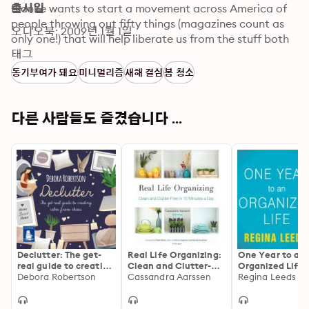
Blanke wants to start a movement across America of 
출시일
people throwing out fifty things (magazines count as 
오디오북: 2009년 1월 1일
only one!) that will help liberate us from the stuff both 
physical and mental that clutters our lives. It’s the 
태그
physical stuff that keeps us from being happy and 
동기부여가 돼요
미니멀리즘
새해 결심
봄 청소
calm in our house not to mention keeps us from finding 
our keys in the morning! And it's the clutter in our mind 
that drags us down and holds us back from living the 
다른 사람들도 즐겼습니다 ...
life we want to live. Blanke takes us through each room 
in the house and helps us get rid of 'toxic' possessions 
that remind us of failed relationships, bad jobs, etc., 
then she'll help us figure out what to keep so we can 
move forward and find out who we really are!
Declutter: The get-
Real Life Organizing:
One Year to an
real guide to creating
Clean and Clutter-
Organized Life:
calm from chaos
Debora Robertson
Free in 15 Minutes a
Cassandra Aarssen
Your Closets to
Regina Leeds
Day
Finances, the 
by-Week Guide 