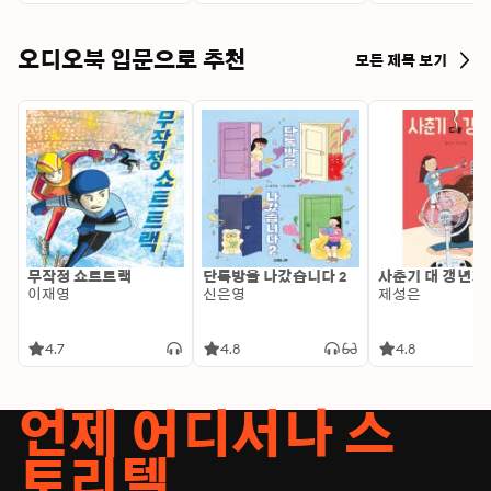
Getting Comple
Organized for 
오디오북 입문으로 추천
모든 제목 보기
무작정 쇼트트랙
단톡방을 나갔습니다 2
사춘기 대 갱년기
이재영
신은영
제성은
4.7
4.8
4.8
언제 어디서나 스
토리텔