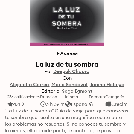
Avance
La luz de tu sombra
Por
Deepak Chopra
Con
Alejandro Correa
María Sandoval
Janina Hidalgo
Editorial
Saga Egmont
236 calificaciones
Duración
Idioma
Formato
Categoría
4.4
3 h 39 m
Español
Crecimien
“La Luz de tu sombra” Guía de viaje para que conozcas 
tu sombra que resulta en una magnífica receta para 
los problemas no resueltos. Si no conoces tu sombra y 
la niegas, ella decide por ti, te controla, te provoca 