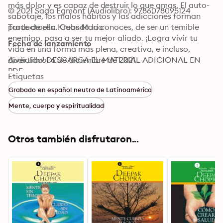
más dolor y es capaz de destruir lo que amas. El auto-
© 2021 Saga Egmont (Audiolibro): 9786078095124
sabotaje, los malos hábitos y las adicciones forman 
parte de ella. Cuando la conoces, de ser un temible 
Traductores: Krebs María
enemigo, pasa a ser tu mejor aliado. ¡Logra vivir tu 
Fecha de lanzamiento
vida en una forma más plena, creativa, e incluso, 
divertida! DESCARGA EL MATERIAL ADICIONAL EN 
Audiolibro: 6 de diciembre de 2021
PDF
Etiquetas
Grabado en español neutro de Latinoamérica
Mente, cuerpo y espiritualidad
Otros también disfrutaron...