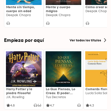
Mente sin tiempo,
Mente y cuerpo
Cómo crear sal
cuerpo sin edad
mágico
Deepak Chopra
Deepak Chopra
Deepak Chopra
Empieza por aquí
Ver todos los títulos
Harry Potter y la
Lo Que Piensas, Lo
Comerás flores
piedra filosofal
Creas: El poder
Lucía Solla Sobra
J.K. Rowling
invisible de tus
Tus Decretos
palabras, tu mente y
tu energía para
4.8
4.7
4.3
transformar tu