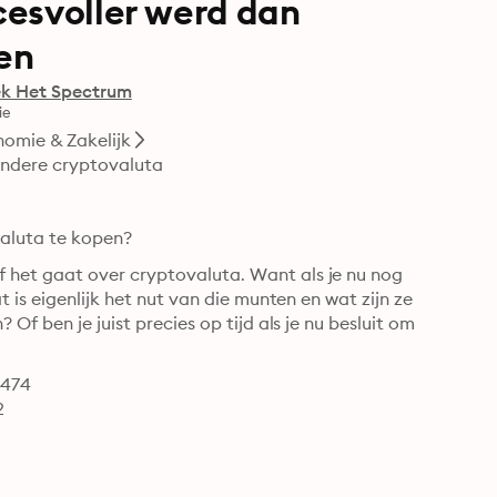
cesvoller werd dan
zen
k Het Spectrum
ie
omie & Zakelijk
andere cryptovaluta

valuta te kopen?
het gaat over cryptovaluta. Want als je nu nog 
 is eigenlijk het nut van die munten en wat zijn ze 
f ben je juist precies op tijd als je nu besluit om 
7474
2