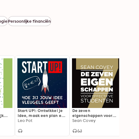
ogie
Persoonlijke financiën
Start UP!: Ontwikkel je
De zeven
De vi
jk
idee, maak een plan en
eigenschappen voor
DNA v
 leven
start succesvol
Leo Pot
effectieve studenten
Sean Covey
Faceb
Scott
Apple