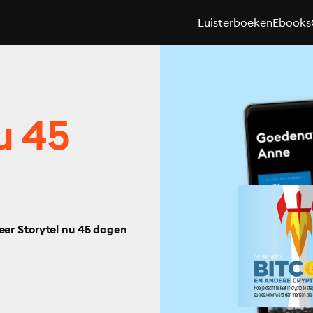
Luisterboeken
Ebooks
u 45
eer Storytel nu 45 dagen