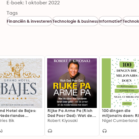
E-boek: 1 oktober 2022
Tags
Financiën & investeren
Technologie & business
Informatief
Technol
nd Hotel de Bajes:
Rijke Pa Arme Pa (Rich
100 dingen die
Nederlandse
Dad Poor Dad): Wat de
miljonairs doen: Ri
angenis: drugs,
ries Bik
rijken hun kinderen
Robert Kiyosaki
worden en prettig
Nigel Cumberland
aks & playstations -
leren over geld – dat de
 waargebeurd
armen en de
haal
middenklasse niet doen!