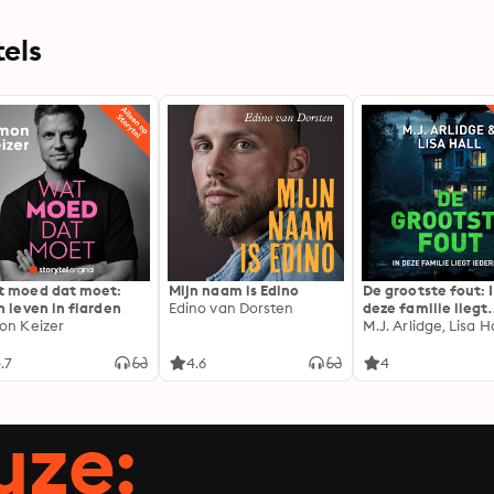
els
 moed dat moet:
Mijn naam is Edino
De grootste fout: 
n leven in flarden
Edino van Dorsten
deze familie liegt
on Keizer
iedereen
M.J. Arlidge, Lisa Ha
.7
4.6
4
uze: