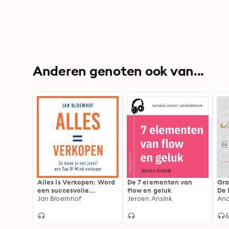
Anderen genoten ook van...
Alles Is Verkopen: Word
De 7 elementen van
Gra
een succesvolle
flow en geluk
De 
verkoper
Jan Bloemhof
Jeroen Ansink
gev
And
ste
een
ver