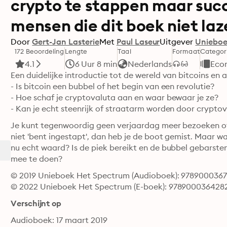
crypto te stappen maar suc
mensen die dit boek niet la
Door
Gert-Jan Lasterie
Met
Paul Laseur
Uitgever
Unieboe
172 Beoordeling
Lengte
Taal
Formaat
Categor
4.1
6 Uur 8 min
Nederlands
Econ
Een duidelijke introductie tot de wereld van bitcoins en 
- Is bitcoin een bubbel of het begin van een revolutie?

- Hoe schaf je cryptovaluta aan en waar bewaar je ze?

- Kan je echt steenrijk of straatarm worden door crypto
Je kunt tegenwoordig geen verjaardag meer bezoeken of 
niet 'bent ingestapt', dan heb je de boot gemist. Maar wat
nu echt waard? Is de piek bereikt en de bubbel gebarsten? O
mee te doen?
© 2019 Unieboek Het Spectrum (Audioboek): 978900036
© 2022 Unieboek Het Spectrum (E-boek): 978900036428
Verschijnt op
Audioboek: 17 maart 2019