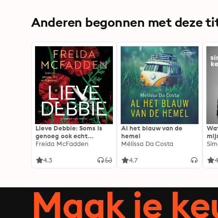
Anderen begonnen met deze tit
Lieve Debbie: Soms is
Al het blauw van de
Wat
genoeg ook echt
hemel
mij
genoeg...
Freida McFadden
Mélissa Da Costa
Sim
4.3
4.7
4
Maak je ke