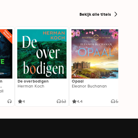
Bekijk alle titels
In
De overbodigen
Opaal
De No
Herman Koch
Eleanor Buchanan
Zeven
ll
gehei
Soray
liefde
4
4.4
4.3