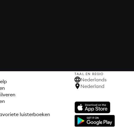
TAAL EN REGIO
S
Nederlands
elp
Nederland
en
ilveren
en
avoriete luisterboeken