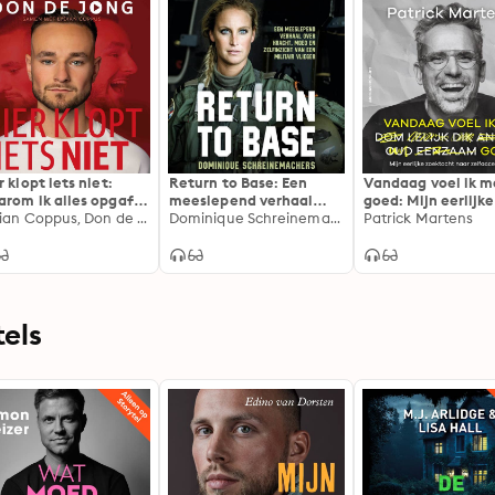
r klopt iets niet:
Return to Base: Een
Vandaag voel ik m
rom ik alles opgaf
meeslepend verhaal
goed: Mijn eerlijke
mezelf te redden
Lydian Coppus, Don de Jong
over kracht, moed en
Dominique Schreinemachers
zoektocht naar
Patrick Martens
zelfinzicht van een
zelfacceptatie
militair vlieger
els