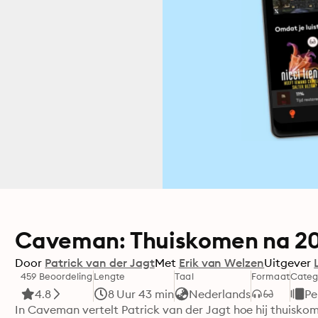
Caveman: Thuiskomen na 20 
Door
Patrick van der Jagt
Met
Erik van Welzen
Uitgever
459 Beoordeling
Lengte
Taal
Formaat
Categ
4.8
8 Uur 43 min
Nederlands
Pe
In Caveman vertelt Patrick van der Jagt hoe hij thuiskom