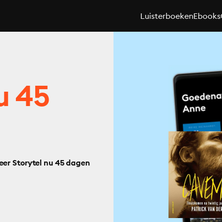
Luisterboeken
Ebooks
u 45
eer Storytel nu 45 dagen