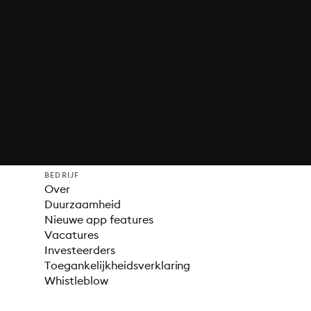
BEDRIJF
Over
Duurzaamheid
Nieuwe app features
Vacatures
Investeerders
Toegankelijkheidsverklaring
Whistleblow