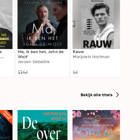
e
Ma, ik ben het, John de
Rauw
Kaspe
Wolf
Marjolein Hartman
Jeroe
Jeroen Siebelink
Bekijk alle titels