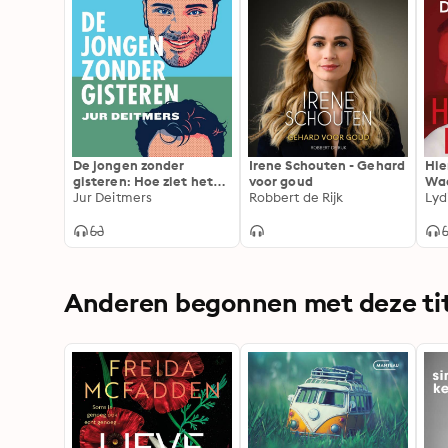
De jongen zonder
Irene Schouten - Gehard
Hie
gisteren: Hoe ziet het
voor goud
Waa
leven eruit met een
Jur Deitmers
Robbert de Rijk
om 
onbevangen blik?
Anderen begonnen met deze tit