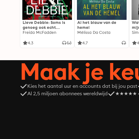
Lieve Debbie: Soms is
Al het blauw van de
Wat
genoeg ook echt
hemel
mij
genoeg...
Freida McFadden
Mélissa Da Costa
Sim
4.3
4.7
4
Maak je ke
Kies het aantal uur en accounts dat bij jou past
Al 2,5 miljoen abonnees wereldwijd
★★★★★ 4,