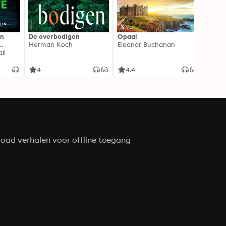
In
De overbodigen
Opaal
De No
Herman Koch
Eleanor Buchanan
Zeven
ll
gehei
Soray
liefde
4
4.4
4.3
oad verhalen voor offline toegang