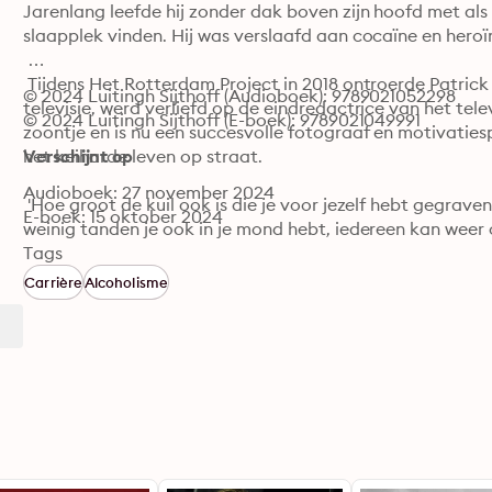
Jarenlang leefde hij zonder dak boven zijn hoofd met als 
slaapplek vinden. Hij was verslaafd aan cocaïne en heroïne
 Tijdens Het Rotterdam Project in 2018 ontroerde Patrick m
© 2024 Luitingh Sijthoff (Audioboek): 9789021052298
televisie, werd verliefd op de eindredactrice van het te
© 2024 Luitingh Sijthoff (E-boek): 9789021049991
zoontje en is nu een succesvolle fotograaf en motivatiespre
het keiharde leven op straat.

Verschijnt op
Audioboek: 27 november 2024
 'Hoe groot de kuil ook is die je voor jezelf hebt gegraven
E-boek: 15 oktober 2024
weinig tanden je ook in je mond hebt, iedereen kan weer o
Jagt
Tags
Carrière
Alcoholisme