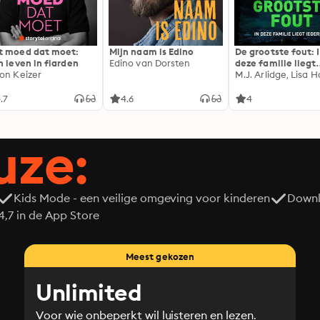
 moed dat moet:
Mijn naam is Edino
De grootste fout: 
n leven in flarden
Edino van Dorsten
deze familie liegt
on Keizer
iedereen
M.J. Arlidge, Lisa Ha
.7
4.6
4
uze:
Kids Mode - een veilige omgeving voor kinderen
Downl
7 in de App Store
Meest gekozen
Unlimited
Voor wie onbeperkt wil luisteren en lezen.