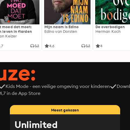
 moed dat moet:
Mijn naam is Edino
De overbodigen
n leven in flarden
Edino van Dorsten
Herman Koch
on Keizer
.7
4.6
4
uze:
Kids Mode - een veilige omgeving voor kinderen
Downl
7 in de App Store
Meest gekozen
Unlimited