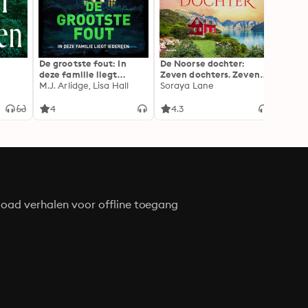
De grootste fout: In
De Noorse dochter:
Doe n
deze familie liegt
Zeven dochters. Zeven
Alex 
iedereen
M.J. Arlidge, Lisa Hall
geheimen. Zeven
Soraya Lane
liefdes.
4
4.3
4.4
oad verhalen voor offline toegang