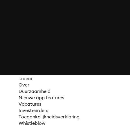
BEDRIJF
Over
Duurzaamheid
Nieuwe app features
Vacatures
Investeerders
Toegankelijkheidsverklaring
Whistleblow