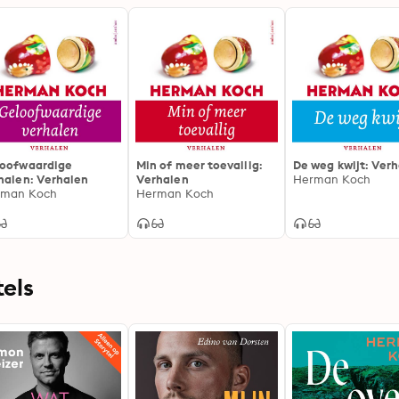
oofwaardige
Min of meer toevallig:
De weg kwijt: Ver
halen: Verhalen
Verhalen
Herman Koch
rman Koch
Herman Koch
els