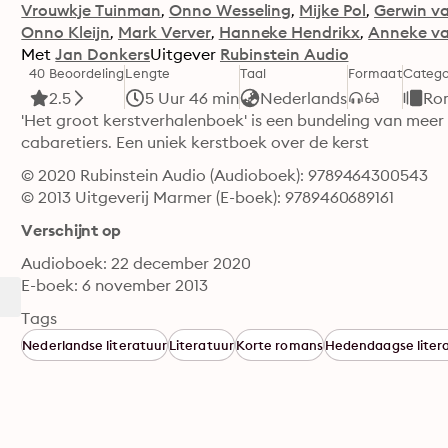
Vrouwkje Tuinman
Onno Wesseling
Mijke Pol
Gerwin v
Onno Kleijn
Mark Verver
Hanneke Hendrikx
Anneke va
Met
Jan Donkers
Uitgever
Rubinstein Audio
40 Beoordeling
Lengte
Taal
Formaat
Catego
2.5
5 Uur 46 min
Nederlands
Rom
'Het groot kerstverhalenboek' is een bundeling van meer d
cabaretiers. Een uniek kerstboek over de kerst
© 2020 Rubinstein Audio (Audioboek): 9789464300543
© 2013 Uitgeverij Marmer (E-boek): 9789460689161
Verschijnt op
Audioboek: 22 december 2020
E-boek: 6 november 2013
Tags
Nederlandse literatuur
Literatuur
Korte romans
Hedendaagse liter