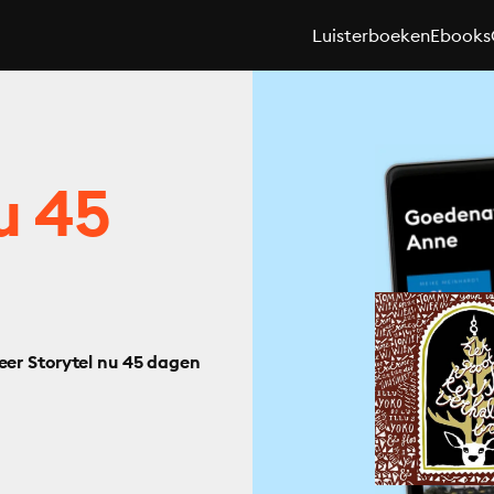
Luisterboeken
Ebooks
u 45
eer Storytel nu 45 dagen