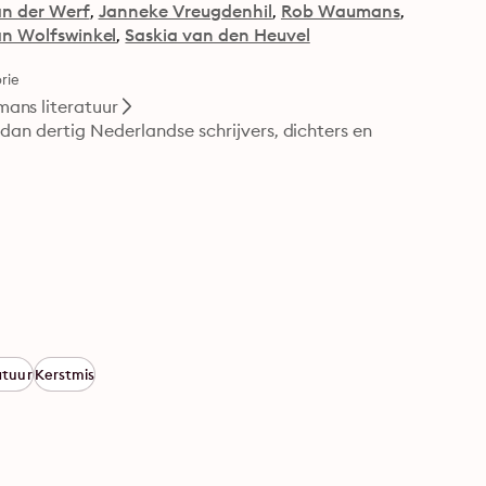
an der Werf
Janneke Vreugdenhil
Rob Waumans
n Wolfswinkel
Saskia van den Heuvel
rie
ans literatuur
an dertig Nederlandse schrijvers, dichters en 
atuur
Kerstmis