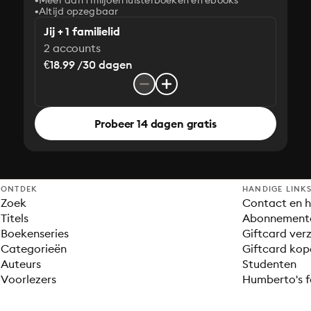
Meer dan 1 miljoen luisterboeken en ebooks
Altijd opzegbaar
Jij + 1 familielid
2 accounts
€18.99 /30 dagen
Probeer 14 dagen gratis
ONTDEK
HANDIGE LINK
Zoek
Contact en h
Titels
Abonnement
Boekenseries
Giftcard verz
Categorieën
Giftcard kop
Auteurs
Studenten
Voorlezers
Humberto's f