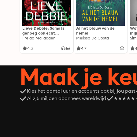
Lieve Debbie: Soms is
Al het blauw van de
Wat
genoeg ook echt
hemel
mij
genoeg...
Freida McFadden
Mélissa Da Costa
Sim
4.3
4.7
4
Maak je ke
Kies het aantal uur en accounts dat bij jou past
Al 2,5 miljoen abonnees wereldwijd
★★★★★ 4,