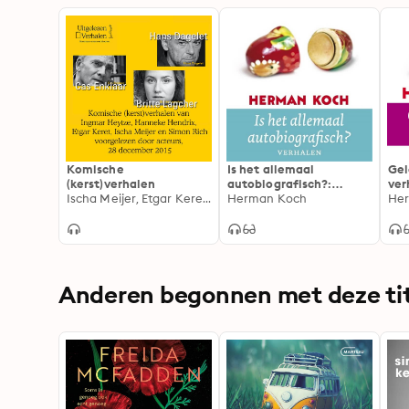
Komische
Is het allemaal
Gel
(kerst)verhalen
autobiografisch?:
ver
Ischa Meijer, Etgar Keret, Hanneke Hendrix, Ingmar Heytze, Simon Rich
Verhalen
Herman Koch
He
Anderen begonnen met deze tit