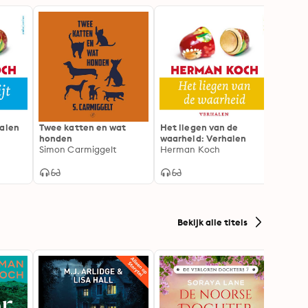
halen
Twee katten en wat
Het liegen van de
Vijf v
honden
waarheid: Verhalen
Adriaa
Simon Carmiggelt
Herman Koch
Bekijk alle titels