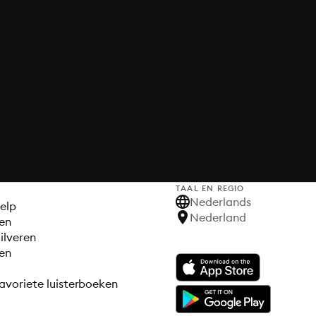
TAAL EN REGIO
S
Nederlands
elp
Nederland
en
ilveren
en
avoriete luisterboeken