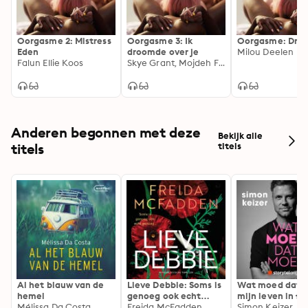
Oorgasme 2: Mistress
Oorgasme 3: Ik
Oorgasme: Drie
Eden
droomde over je
Milou Deelen
Falun Ellie Koos
Skye Grant, Mojdeh Feili
Anderen begonnen met deze
Bekijk alle
titels
titels
Al het blauw van de
Lieve Debbie: Soms is
Wat moed dat 
hemel
genoeg ook echt
mijn leven in fl
Mélissa Da Costa
genoeg...
Freida McFadden
Simon Keizer