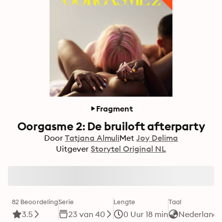
Fragment
Oorgasme 2: De bruiloft afterparty
Door
Tatjana Almuli
Met
Joy Delima
Uitgever
Storytel Original NL
82 Beoordeling
Serie
Lengte
Taal
3.5
23 van 40
0 Uur 18 min
Nederlands