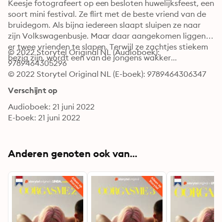
Keesje fotografeert op een besloten huwelijksfeest, een 
soort mini festival. Ze flirt met de beste vriend van de 
bruidegom. Als bijna iedereen slaapt sluipen ze naar 
zijn Volkswagenbusje. Maar daar aangekomen liggen 
er twee vrienden te slapen. Terwijl ze zachtjes stiekem 
© 2022 Storytel Original NL (Audioboek): 
bezig zijn, wordt een van de jongens wakker...
9789464305296
© 2022 Storytel Original NL (E-boek): 9789464306347
Verschijnt op
Audioboek: 21 juni 2022
E-boek: 21 juni 2022
Anderen genoten ook van...