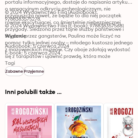
portalu informacyjnego, dostaje do napisania artykuł 
o sensacyjnym odkryciu archeologicznym, nie 
© 2024 Wydawnictwo Filia (Audiobook): 
przypuszcza nawet, że będzie to dla niej początek 
9788383575278
równie ekscytującej, co śmiertelnie niebezpiecznej 
© 2024 Wydawnictwo Filia (E-book): 9788383575681
przygody. Śledzona przez tajne służby państwowe i 
ścigana przez gangsterów, Paulina może liczyć na 
Wydanie
pomoc tylko jednej osoby – młodego kustosza jednego 
Audiobook: 5 czerwca 2024
z mazowieckich muzeów. Czy oboje zdołają wydostać 
E-book: 5 czerwca 2024
się z tarapatów i ujawnić prawdę, która może 
wstrząsnąć całą Polską i zmienić bieg historii? „Śmierć 
Tagi
na wagę złota” to 33. książka w dorobku Alka 
Zabawne
Przyjemne
Rogozińskiego, autora znanego z łączenia klasycznych 
intryg kryminalnych z dużą dawką czarnego humoru.
Inni polubili także ...