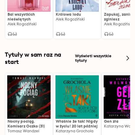
Bal wszystkich
Królowa lodu
Zapukaj, zanim
nieświętych
Alek Rogoziński
zginiesz
Alek Rogoziński
Alek Rogoziński
Tytuły w sam raz na
Wyświetl wszystkie
start
tytuły
Nocny pociąg.
Właśnie że tak! Nigdy
Gen zła
Komisarz Oczko (31)
w życiu! 20 lat później
Katarzyna Wolw
Tomasz Wandzel
Katarzyna Grochola