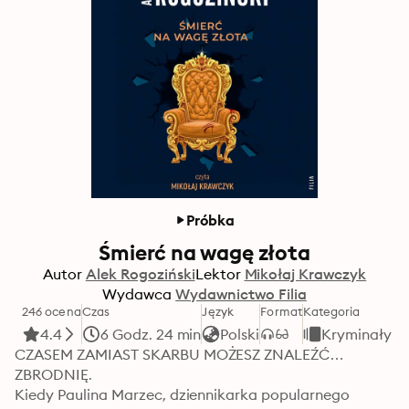
Próbka
Śmierć na wagę złota
Autor
Alek Rogoziński
Lektor
Mikołaj Krawczyk
Wydawca
Wydawnictwo Filia
246 ocena
Czas
Język
Format
Kategoria
4.4
6 Godz. 24 min
Polski
Kryminały
CZASEM ZAMIAST SKARBU MOŻESZ ZNALEŹĆ… 
ZBRODNIĘ.

Kiedy Paulina Marzec, dziennikarka popularnego 