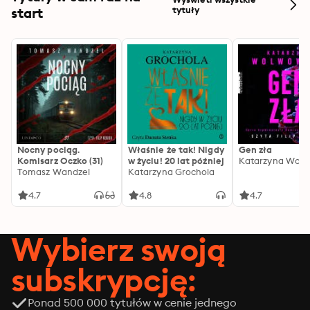
start
tytuły
Nocny pociąg.
Właśnie że tak! Nigdy
Gen zła
Komisarz Oczko (31)
w życiu! 20 lat później
Katarzyna Wolw
Tomasz Wandzel
Katarzyna Grochola
4.7
4.8
4.7
Wybierz swoją
subskrypcję:
Ponad 500 000 tytułów w cenie jednego