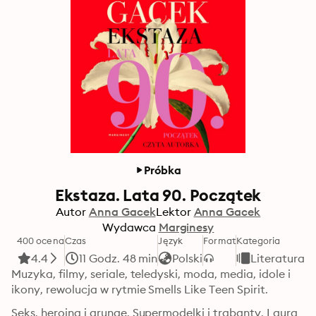
Próbka
Ekstaza. Lata 90. Początek
Autor
Anna Gacek
Lektor
Anna Gacek
Wydawca
Marginesy
400 ocena
Czas
Język
Format
Kategoria
4.4
11 Godz. 48 min
Polski
Literatura 
Muzyka, filmy, seriale, teledyski, moda, media, idole i 
ikony, rewolucja w rytmie Smells Like Teen Spirit.
Seks, heroina i grunge. Supermodelki i trabanty. Laura 