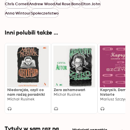
Chris Cornell
Andrew Wood
Axl Rose
Bono
Elton John
Anna Wintour
Społeczeństwo
Inni polubili także ...
Niedorajda, czyli co
Zero zahamowań
Kaprysik. Damsk
nam radzą poradniki
Michał Rusinek
historie
Michał Rusinek
Mariusz Szczygie
Tytuły w sam raz na
Wyświetl wszystkie