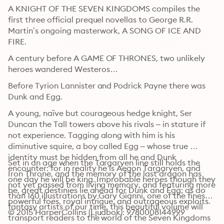
A KNIGHT OF THE SEVEN KINGDOMS compiles the 
first three official prequel novellas to George R.R. 
Martin’s ongoing masterwork, A SONG OF ICE AND 
FIRE.
A century before A GAME OF THRONES, two unlikely 
heroes wandered Westeros…
Before Tyrion Lannister and Podrick Payne there was 
Dunk and Egg.
A young, naïve but courageous hedge knight, Ser 
Duncan the Tall towers above his rivals – in stature if 
not experience. Tagging along with him is his 
diminutive squire, a boy called Egg – whose true 
identity must be hidden from all he and Dunk 
Set in an age when the Targaryen line still holds the 
encounter: for in reality he is Aegon Targaryen, and 
Iron Throne, and the memory of the last dragon has 
one day he will be king. Improbable heroes though they 
not yet passed from living memory, and featuring more 
be, great destinies lie ahead for Dunk and Egg; as do 
than 160 illustrations by Gary Gianni, one of the finest 
powerful foes, royal intrigue, and outrageous exploits.
fantasy artists of our time, this beautiful volume will 
© 2015 HarperCollins (Ljudbok): 9780008144999
transport readers to the world of the Seven Kingdoms 