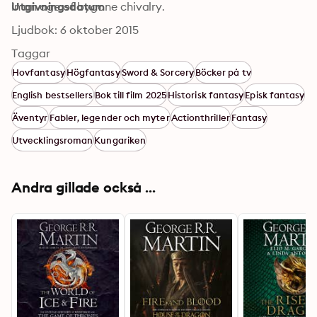
in an age of bygone chivalry.
Utgivningsdatum
Ljudbok: 6 oktober 2015
Taggar
Hovfantasy
Högfantasy
Sword & Sorcery
Böcker på tv
English bestsellers
Bok till film 2025
Historisk fantasy
Episk fantasy
Äventyr
Fabler, legender och myter
Actionthriller
Fantasy
Utvecklingsroman
Kungariken
Andra gillade också ...