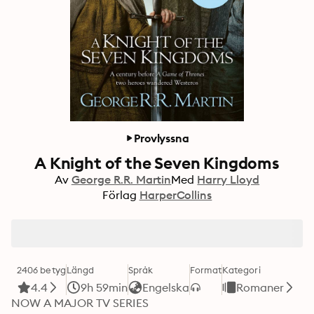
Provlyssna
A Knight of the Seven Kingdoms
Av
George R.R. Martin
Med
Harry Lloyd
Förlag
HarperCollins
2406 betyg
Längd
Språk
Format
Kategori
4.4
9h 59min
Engelska
Romaner
NOW A MAJOR TV SERIES