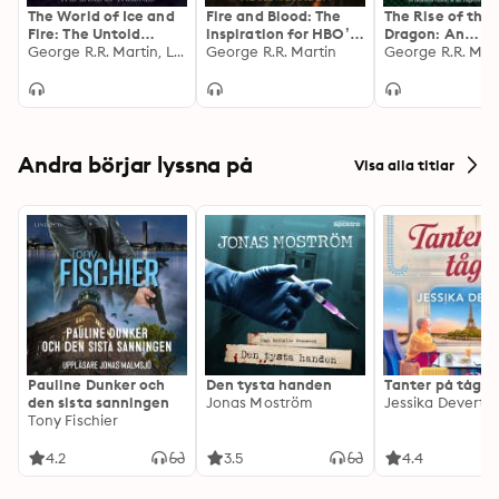
The World of Ice and
Fire and Blood: The
The Rise of the
Fire: The Untold
inspiration for HBO’s
Dragon: An
History of Westeros
George R.R. Martin, Linda Antonsson, Elio M. Garcia Jr.
House of the Dragon
George R.R. Martin
Illustrated Hist
and the Game of
the Targaryen
Thrones
Dynasty
Andra börjar lyssna på
Visa alla titlar
Pauline Dunker och
Den tysta handen
Tanter på tåg
den sista sanningen
Jonas Moström
Jessika Devert
Tony Fischier
4.2
3.5
4.4