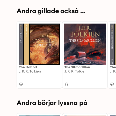
Andra gillade också ...
The Hobbit
The Silmarillion
The
J. R. R. Tolkien
J. R. R. Tolkien
J. R
Andra börjar lyssna på