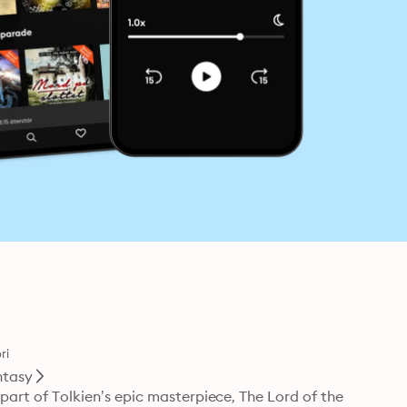
ri
ntasy
 part of Tolkien’s epic masterpiece, The Lord of the 