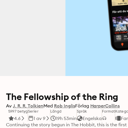
The Fellowship of the Ring
Av
J. R. R. Tolkien
Med
Rob Inglis
Förlag
HarperCollins
5997 betyg
Serier
Längd
Språk
Format
Katego
4.6
1 av 9
19h 53min
Engelska
Fa
Continuing the story begun in The Hobbit, this is the first