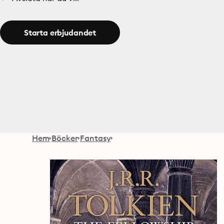
Starta erbjudandet
Hem
Böcker
Fantasy