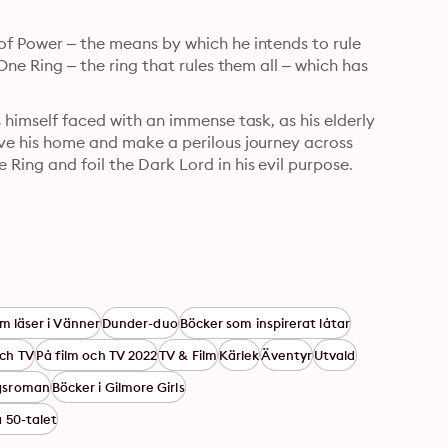
of Power – the means by which he intends to rule 
One Ring – the ring that rules them all – which has 
 himself faced with an immense task, as his elderly 
ave his home and make a perilous journey across 
Ring and foil the Dark Lord in his evil purpose.
m läser i Vänner
Dunder-duo
Böcker som inspirerat låtar
och TV
På film och TV 2022
TV & Film
Kärlek
Äventyr
Utvald
gsroman
Böcker i Gilmore Girls
å 50-talet