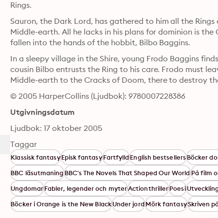
Rings.
Sauron, the Dark Lord, has gathered to him all the Rings 
Middle-earth. All he lacks in his plans for dominion is the 
fallen into the hands of the hobbit, Bilbo Baggins.
In a sleepy village in the Shire, young Frodo Baggins finds
cousin Bilbo entrusts the Ring to his care. Frodo must le
Middle-earth to the Cracks of Doom, there to destroy the 
© 2005 HarperCollins (Ljudbok): 9780007228386
Utgivningsdatum
Ljudbok: 17 oktober 2005
Taggar
Klassisk fantasy
Episk fantasy
Fartfylld
English bestsellers
Böcker do
BBC läsutmaning
BBC's The Novels That Shaped Our World
På film 
Ungdomar
Fabler, legender och myter
Actionthriller
Poesi
Utvecklin
Böcker i Orange is the New Black
Under jord
Mörk fantasy
Skriven p