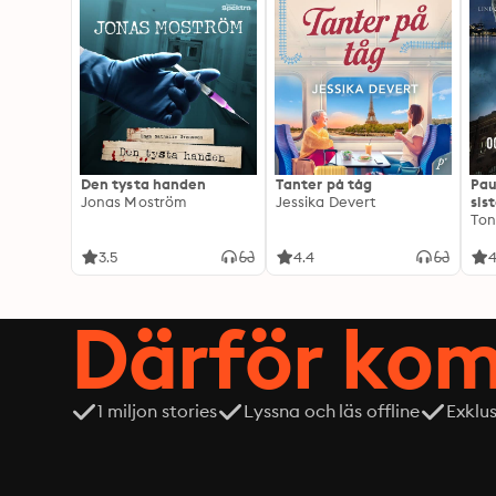
Den tysta handen
Tanter på tåg
Pau
Jonas Moström
Jessika Devert
sis
Ton
3.5
4.4
4
Därför kom
1 miljon stories
Lyssna och läs offline
Exklu