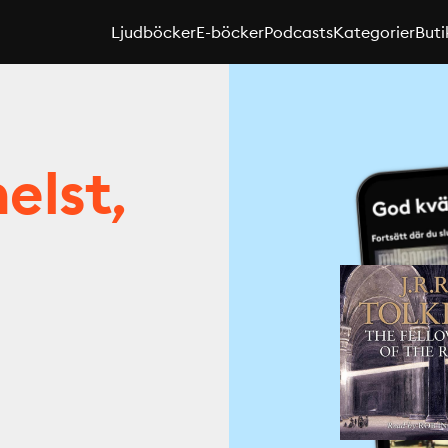
Ljudböcker
E-böcker
Podcasts
Kategorier
Buti
elst,