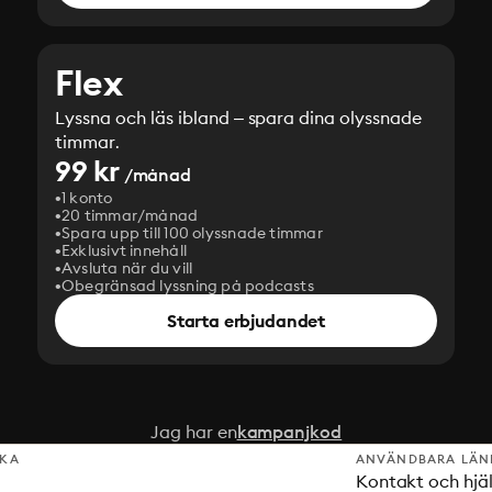
Flex
Lyssna och läs ibland – spara dina olyssnade
timmar.
99 kr
/månad
1 konto
20 timmar/månad
Spara upp till 100 olyssnade timmar
Exklusivt innehåll
Avsluta när du vill
Obegränsad lyssning på podcasts
Starta erbjudandet
Jag har en
kampanjkod
SKA
ANVÄNDBARA LÄN
Kontakt och hjä