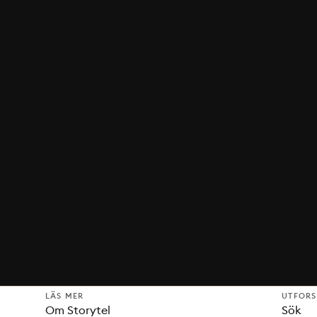
LÄS MER
UTFOR
Om Storytel
Sök