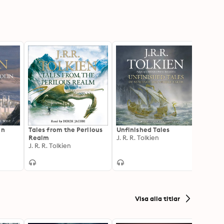
in
Tales from the Perilous
Unfinished Tales
Beren
Realm
J. R. R. Tolkien
J. R. R
J. R. R. Tolkien
Visa alla titlar