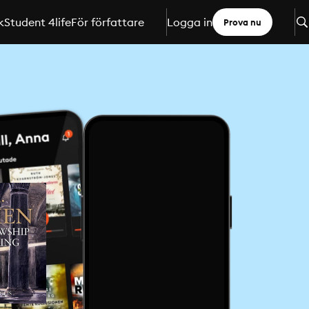
k
Student 4life
För författare
Logga in
Prova nu