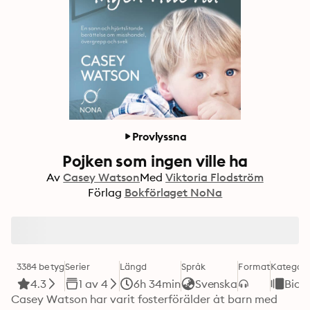
Provlyssna
Pojken som ingen ville ha
Av
Casey Watson
Med
Viktoria Flodström
Förlag
Bokförlaget NoNa
3384 betyg
Serier
Längd
Språk
Format
Kategori
4.3
1 av 4
6h 34min
Svenska
Biog
Casey Watson har varit fosterförälder åt barn med 