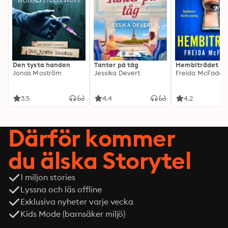
Den tysta handen
Tanter på tåg
Hembiträdet
Jonas Moström
Jessika Devert
Freida McFadde
3.5
4.4
4.2
Därför kommer
du älska Storytel
1 miljon stories
Lyssna och läs offline
Exklusiva nyheter varje vecka
Kids Mode (barnsäker miljö)