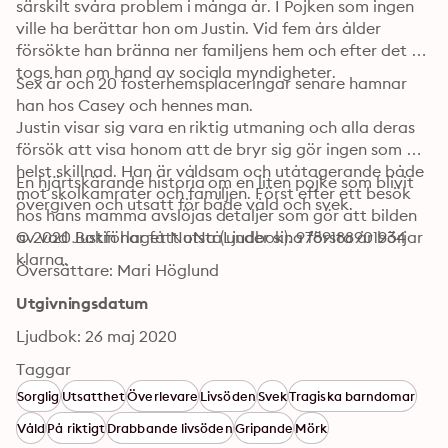
särskilt svåra problem i många år. I Pojken som ingen 
ville ha berättar hon om Justin. Vid fem års ålder 
försökte han bränna ner familjens hem och efter det 
togs han om hand av sociala myndigheter. 
Sex år och 20 fosterhemsplaceringar senare hamnar 
han hos Casey och hennes man.

Justin visar sig vara en riktig utmaning och alla deras 
försök att visa honom att de bryr sig gör ingen som 
helst skillnad. Han är våldsam och utåtagerande både 
En hjärtskärande historia om en liten pojke som blivit 
mot skolkamrater och familjen. Först efter ett besök 
övergiven och utsatt för både våld och svek.
hos hans mamma avslöjas detaljer som gör att bilden 
av vad Justin har fått utstå under sina första år börjar 
© 2020 Bokförlaget NoNa (Ljudbok): 9789188901934
klarna.
Översättare: Mari Höglund
Utgivningsdatum
Ljudbok: 26 maj 2020
Taggar
Sorglig
Utsatthet
Överlevare
Livsöden
Svek
Tragiska barndomar
Våld
På riktigt
Drabbande livsöden
Gripande
Mörk