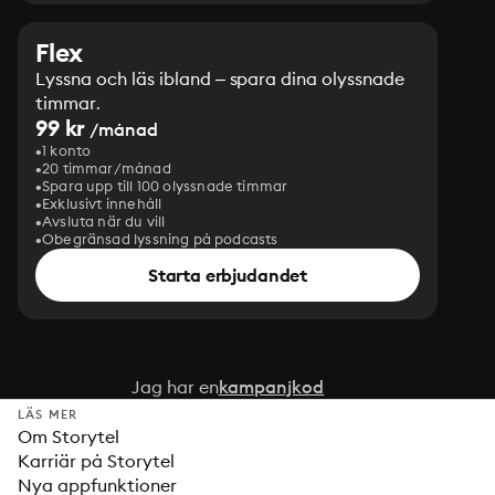
Flex
Lyssna och läs ibland – spara dina olyssnade
timmar.
99 kr
/månad
1 konto
20 timmar/månad
Spara upp till 100 olyssnade timmar
Exklusivt innehåll
Avsluta när du vill
Obegränsad lyssning på podcasts
Starta erbjudandet
Jag har en
kampanjkod
LÄS MER
Om Storytel
Karriär på Storytel
Nya appfunktioner