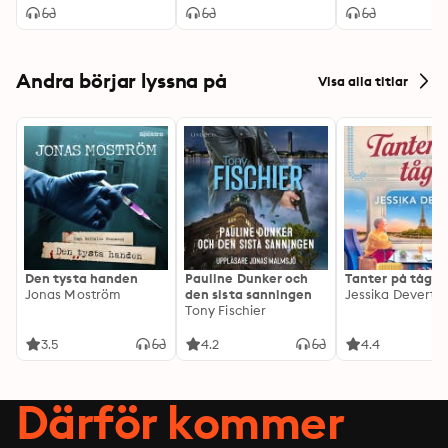
Andra börjar lyssna på
Visa alla titlar
Den tysta handen
Pauline Dunker och
Tanter på tåg
Jonas Moström
den sista sanningen
Jessika Devert
Tony Fischier
3.5
4.2
4.4
Därför kommer