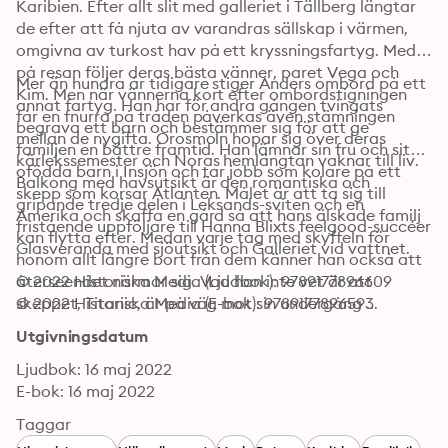
Karibien. Efter allt slit med galleriet i Tällberg längtar 
de efter att få njuta av varandras sällskap i värmen, 
omgivna av turkost hav på ett kryssningsfartyg. Med 
på resan följer deras bästa vänner, paret Vega och 
Mer än hundra år tidigare stiger Anders ombord på ett 
Kim. Men när vännerna kort efter ombordstigningen 
annat fartyg. Han har för andra gången tvingats 
får en fnurra på tråden påverkas även stämningen 
begrava ett barn och bestämmer sig för att ge 
mellan de nygifta. Orosmoln hopar sig över deras 
familjen en bättre framtid. Han lämnar sin fru och sitt 
kärlekssemester och Noras hemlängtan vaknar till liv. 
ofödda barn i Insjön och tar jobb som kolare på ett 
Balkong med havsutsikt är den romantiska och 
skepp som korsar Atlanten. Målet är att ta sig till 
gripande tredje delen i Leksands-sviten och en 
Amerika och skaffa en gård så att hans älskade familj 
fristående uppföljare till Hanna Blixts feelgood-succéer 
kan flytta efter. Medan varje tag med skyffeln för 
Glasveranda med sjöutsikt och Galleriet vid vattnet.
honom allt längre bort från dem känner han också att 
återseendet närmar sig. Vad han inte vet är att 
© 2022 Historiska Media (Ljudbok): 9789177896609
© 2022 Historiska Media (E-bok): 9789177896593
skeppet, Titanic, är på väg mot sin undergång ... 
Utgivningsdatum
Ljudbok: 16 maj 2022
E-bok: 16 maj 2022
Taggar