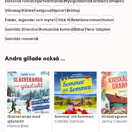
Historisk roman
Hjärtvärmande
Mysig
Dalarna
Karibien
Familjeliv
Vänskap
Kärlek
Feelgood
Nystart
Bröllop
Fabler, legender och myter
Chick lit
Relationsroman
Humor
Samtida litteratur
Romantisk komedi
Båtar
Flera tidsplan
Samtida romantik
Andra gillade också ...
Glasveranda med
Sommar vid Sommen
Kirskålsgrannar
sjöutsikt
Camilla Dahlson
Jenny Clevströ
Hanna Blixt