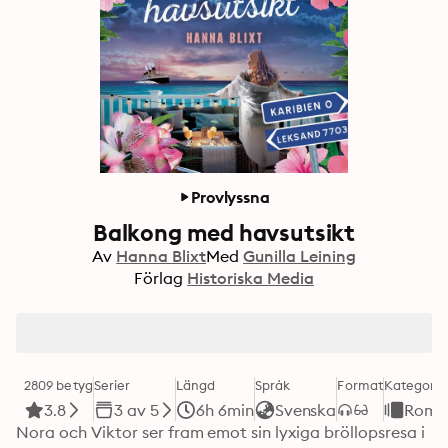
Provlyssna
Balkong med havsutsikt
Av
Hanna Blixt
Med
Gunilla Leining
Förlag
Historiska Media
2809 betyg
Serier
Längd
Språk
Format
Kategori
3.8
3 av 5
6h 6min
Svenska
Roma
Nora och Viktor ser fram emot sin lyxiga bröllopsresa i 