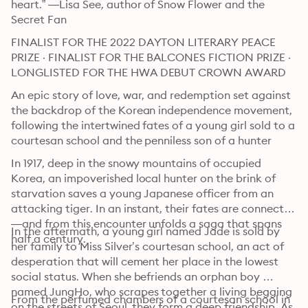
heart.” —Lisa See, author of Snow Flower and the 
Secret Fan
FINALIST FOR THE 2022 DAYTON LITERARY PEACE 
PRIZE · FINALIST FOR THE BALCONES FICTION PRIZE · 
LONGLISTED FOR THE HWA DEBUT CROWN AWARD
An epic story of love, war, and redemption set against 
the backdrop of the Korean independence movement, 
following the intertwined fates of a young girl sold to a 
courtesan school and the penniless son of a hunter
In 1917, deep in the snowy mountains of occupied 
Korea, an impoverished local hunter on the brink of 
starvation saves a young Japanese officer from an 
attacking tiger. In an instant, their fates are connected
—and from this encounter unfolds a saga that spans 
In the aftermath, a young girl named Jade is sold by 
half a century.
her family to Miss Silver’s courtesan school, an act of 
desperation that will cement her place in the lowest 
social status. When she befriends an orphan boy 
named JungHo, who scrapes together a living begging 
From the perfumed chambers of a courtesan school in 
on the streets of Seoul, they form a deep friendship. As 