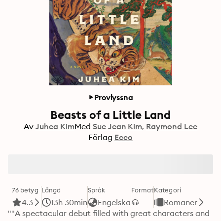
Provlyssna
Beasts of a Little Land
Av
Juhea Kim
Med
Sue Jean Kim
Raymond Lee
Förlag
Ecco
76 betyg
Längd
Språk
Format
Kategori
4.3
13h 30min
Engelska
Romaner
""A spectacular debut filled with great characters and 