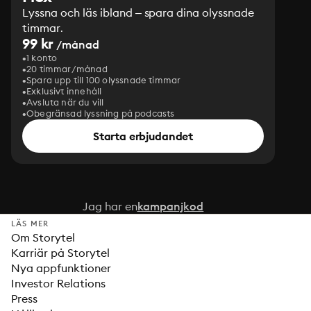
Lyssna och läs ibland – spara dina olyssnade
timmar.
99 kr
/månad
1 konto
20 timmar/månad
Spara upp till 100 olyssnade timmar
Exklusivt innehåll
Avsluta när du vill
Obegränsad lyssning på podcasts
Starta erbjudandet
Jag har en
kampanjkod
LÄS MER
Om Storytel
Karriär på Storytel
Nya appfunktioner
Investor Relations
Press