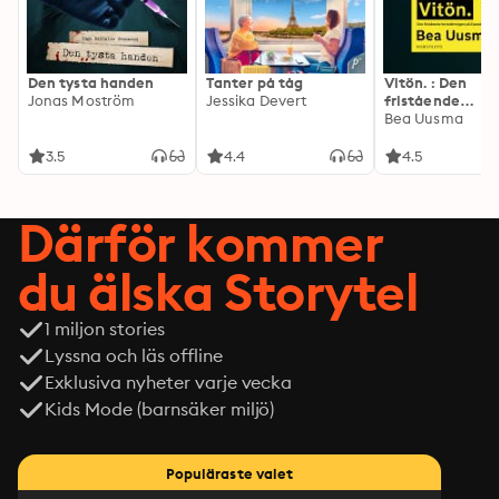
Den tysta handen
Tanter på tåg
Vitön. : Den
Jonas Moström
Jessika Devert
fristående
fortsättningen 
Bea Uusma
Expeditionen
3.5
4.4
4.5
Därför kommer
du älska Storytel
1 miljon stories
Lyssna och läs offline
Exklusiva nyheter varje vecka
Kids Mode (barnsäker miljö)
Populäraste valet